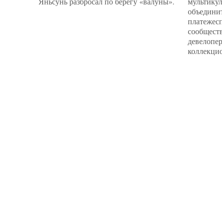
Яньсунь разбросал по берегу «валуны».
мультику
объединит
платежес
сообществ
девелопер
коллекцио