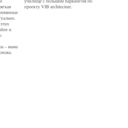
не
училище с большим паркингом по
системы
мягкая
проекту VIB architecture.
создало
еревянные
рабочую
туально.
«экосист
 этих
высокие 
айне и
балтийск
о
ра – мама
онова.