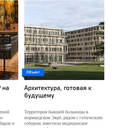
Объект
send.pro
 на
Архитектура, готовая к
Балти
будущему
гений
Территория бывшей больницы в
Обновле
ую
нормандском Эврё, рядом с готическим
потребов
баров и
собором, вместила медицинское
реконстр