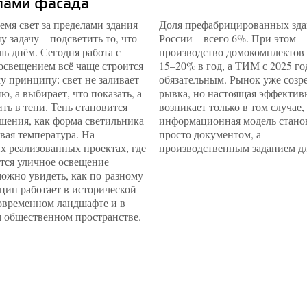
лами фасада
емя свет за пределами здания
Доля префабрицированных зда
у задачу – подсветить то, что
России – всего 6%. При этом
ь днём. Сегодня работа с
производство домокомплектов 
освещением всё чаще строится
15–20% в год, а ТИМ с 2025 го
у принципу: свет не заливает
обязательным. Рынок уже созре
ю, а выбирает, что показать, а
рывка, но настоящая эффектив
ить в тени. Тень становится
возникает только в том случае,
шения, как форма светильника
информационная модель стано
вая температура. На
просто документом, а
х реализованных проектах, где
производственным заданием дл
тся уличное освещение
можно увидеть, как по-разному
цип работает в исторической
современном ландшафте и в
 общественном пространстве.