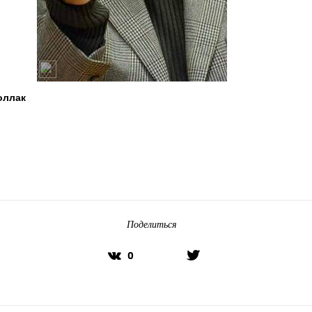
оллак
Поделиться
0