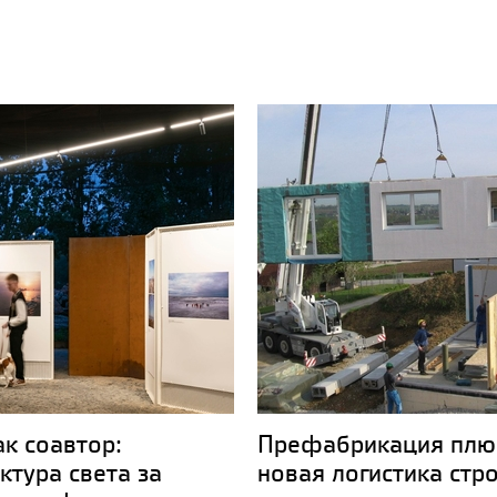
ак соавтор:
Префабрикация плю
ктура света за
новая логистика стр