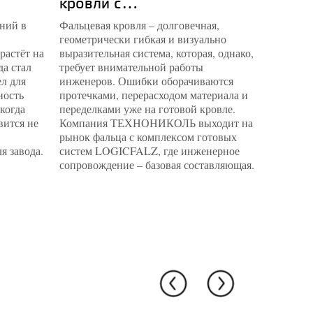
кровли с...
опыт.
ний в
Фальцевая кровля – долговечная,
Пермская
геометрически гибкая и визуально
наконец 
растёт на
выразительная система, которая, однако,
спроекти
да стал
требует внимательной работы
музейны
л для
инженеров. Ошибки оборачиваются
архитект
ность
протечками, перерасходом материала и
инженерн
 когда
переделками уже на готовой кровле.
квадрат
вится не
Компания ТЕХНОНИКОЛЬ выходит на
специал
рынок фальца с комплексом готовых
подобра
я завода.
систем LOGICFALZ, где инженерное
каждую з
сопровождение – базовая составляющая.
фондохр
микрокл
поверхн
простран