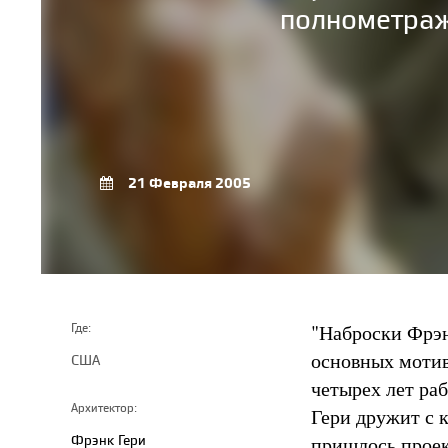
полнометраж
21 Февраля 2005
"Наброски Фрэн
Где:
основных мотива
США
четырех лет ра
Архитектор:
Гери дружит с 
Фрэнк Гери
пришлось проек