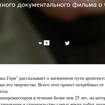
ного документального фильма о 
0
ка Гери" рассказывает о жизненном пути архитекто
х его творчества. Всего этот проект потребовал от
боты.
кинорежиссером в течение более чем 25 лет, на кот
тирование и строительство самых ярких работ архи