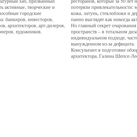
льтурный хаб, призванный
ресторанов, которые за 50 лет 
ь активные, творческие и
потеряли привлекательности: 
пособные городские
кожа, латунь, стеклоблоки и д
а: банкиров, инвесторов,
панно выглядят как никогда ак
ов, архитекторов, арт-дилеров,
Но главный секрет очарования
неров, художников.
пространств – в тотальном диз
индивидуальном подходе, част
вынужденном из-за дефицита.
Консультант в подготовке обзо
архитектора, Галина Шепсе-Ле