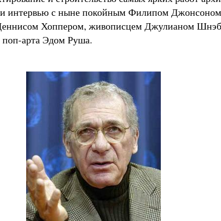
ли интервью с ныне покойным Филипом Джонсоном
Деннисом Хоппером, живописцем Джулианом Шнэб
 поп-арта Эдом Руша.