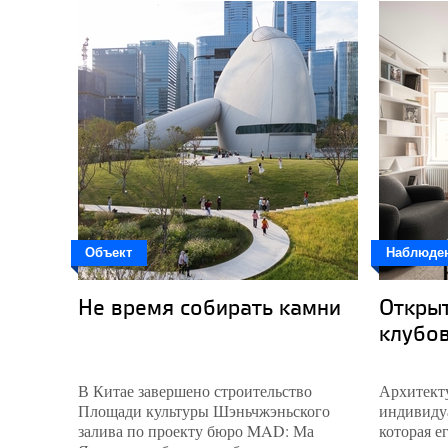
Объект
Наблюде
Не время собирать камни
Откры
клубо
В Китае завершено строительство
Архитекту
Площади культуры Шэньчжэньского
индивидуа
залива по проекту бюро MAD: Ма
которая е