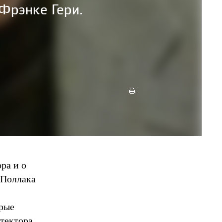
Фрэнке Гери.
ра и о
 Поллака
орые
тектора.