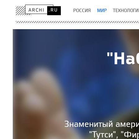
РОССИЯ
МИР
ТЕХНОЛОГИ
"На
Знаменитый амери
"Тутси", "Ф