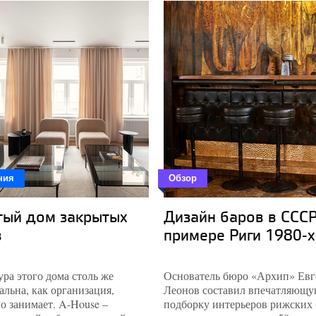
ния
Обзор
тый дом закрытых
Дизайн баров в СССР
в
примере Риги 1980-х
ра этого дома столь же
Основатель бюро «Архип» Ев
льна, как организация,
Леонов составил впечатляющ
го занимает. A-House –
подборку интерьеров рижских 