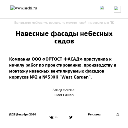
Россия
Мир
Технологии
Интерьер
Пресса
Архитекторы
Вы читаете мобильную версию, но можете
перейти к версии для ПК
Проекты
Конкурсы
События
Книги
Вакансии
Навесные фасады небесных
садов
send.project
Анонсы конкурсов
Блог
Журнал
Интервью
Исследование
Мнение
Компания ООО «ОРТОСТ ФАСАД» приступила к
Обзор
Объект
Результаты конкурса
началу работ по проектированию, производству и
Репортаж
Рецензия
Архитектура
Выставка
монтажу навесных вентилируемых фасадов
Дизайн
Иностранцы в России
Интерьер
корпусов №2 и №5 ЖК “West Garden”.
Книги
Наследие
Образование
Урбанистика
Эко
Автор текста:
Олег Гишар
25 Декабря 2020
Реклама
6