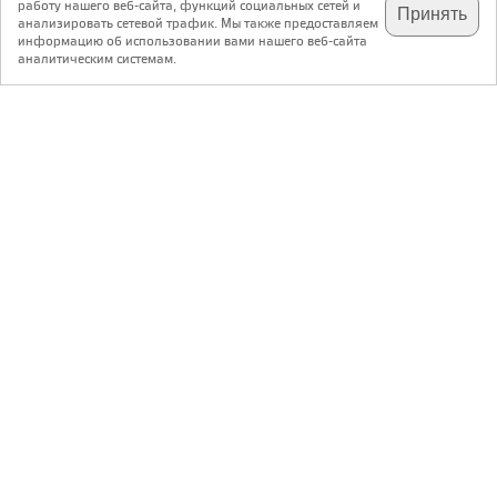
работу нашего веб-сайта, функций социальных сетей и
Принять
анализировать сетевой трафик. Мы также предоставляем
подпишитесь на наш
✕
телеграм @archi_ru
информацию об использовании вами нашего веб-сайта
аналитическим системам.
с 20 июля 1999 г.
Версия для ПК
Пользовательское соглашение
Контакты
Политика конфиденциальности
О нас
ООО «Архи.ру»
. Все права защищены.
®
®
архи.ру
, archi.ru
зарегистрированные торговые марки