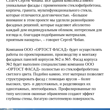
СПИЧ Сергея Чобана. Все здания комплекса имеют
уникальные фасады с применением стеклофибробетона,
кирпича, гранита, мультифункционального стекла,
которые отличаются долговечностью. «Большое
внимание в этом проекте мы уделили разнообразию
фасадных решений, которые наделяют абсолютно
каждый дом индивидуальным обликом, интересным для
взгляда и, благодаря подобранным материалам,
приятным наощупь», – говорит Сергей Чобан.
Компания ООО «ОРТОСТ ФАСАД» будет осуществлять
работы по проектированию, производству и монтажу
фасадных панелей корпусов №2 и №5. Фасад корпуса
№2 будет выполнен специалистами компании ООО
«ОРТОСТ ФАСАД» полностью из стеклофибробетона
светлого цвета.
Подобно камню, этот материал позволяет
структурировать фасад с помощью ярусов – более
высоких, трех- и двухэтажных, и разделяющих их
одноэтажных, лентообразных. Профилированные по
типу кессонов оконные обрамления создают эффект
глубины стены, богатую светотеневую поверхность.