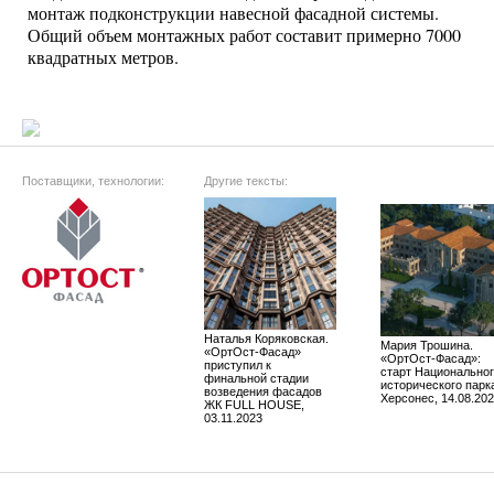
монтаж подконструкции навесной фасадной системы.
Общий объем монтажных работ составит примерно 7000
квадратных метров.
Поставщики, технологии:
Другие тексты:
Наталья Коряковская.
Мария Трошина.
«ОртОст-Фасад»
«ОртОст-Фасад»:
приступил к
старт Национально
финальной стадии
исторического парк
возведения фасадов
Херсонес, 14.08.20
ЖК FULL HOUSE,
03.11.2023