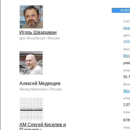
инфо
стат
реа
Игорь Шварцман
дат
Igor Shvartsman / Россия
200
мес
Мос
улиц
коо
55.
Алексей Медведев
фун
Alexey Medvedev / Россия
Жи
пло
2,07
пло
878
АМ Сергей Киселев и
пло
Партнеры