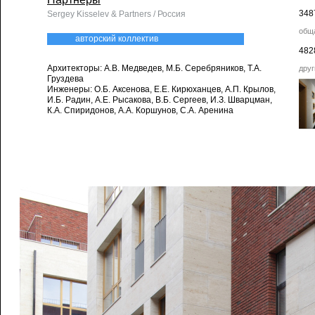
348
Sergey Kisselev & Partners / Россия
общ
авторский коллектив
482
Архитекторы: А.В. Медведев, М.Б. Серебряников, Т.А.
друг
Груздева
Инженеры: О.Б. Аксенова, Е.Е. Кирюханцев, А.П. Крылов,
И.Б. Радин, А.Е. Рысакова, В.Б. Сергеев, И.З. Шварцман,
К.А. Спиридонов, А.А. Коршунов, С.А. Аренина