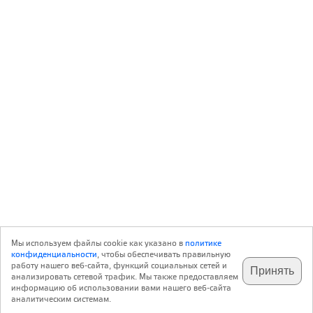
Мы используем файлы cookie как указано в
политике
конфиденциальности
, чтобы обеспечивать правильную
работу нашего веб-сайта, функций социальных сетей и
Принять
анализировать сетевой трафик. Мы также предоставляем
подпишитесь на наш
✕
телеграм @archi_ru
информацию об использовании вами нашего веб-сайта
аналитическим системам.