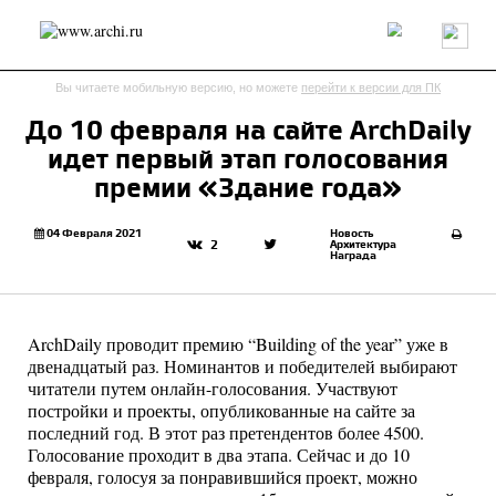
Россия
Мир
Технологии
Интерьер
Пресса
Архитекторы
Вы читаете мобильную версию, но можете
перейти к версии для ПК
Проекты
Конкурсы
События
Книги
Вакансии
До 10 февраля на сайте ArchDaily
идет первый этап голосования
send.project
Анонсы конкурсов
Блог
премии «Здание года»
Журнал
Интервью
Исследование
Мнение
Обзор
Объект
Результаты конкурса
04 Февраля 2021
Новость
Архитектура
2
Награда
Репортаж
Рецензия
Архитектура
Выставка
Дизайн
Иностранцы в России
Интерьер
Книги
Наследие
Образование
Урбанистика
ArchDaily проводит премию “Building of the year” уже в
Эко
двенадцатый раз. Номинантов и победителей выбирают
читатели путем онлайн-голосования. Участвуют
постройки и проекты, опубликованные на сайте за
последний год. В этот раз претендентов более 4500.
Голосование проходит в два этапа. Сейчас и до 10
февраля, голосуя за понравившийся проект, можно