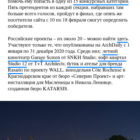
помочь ему попасть в одну из
15 конкурсных категорий
.
Пять претендентов из каждой секции, набравших там
больше всего голосов, пройдут в финал, где опять же
посетители сайта с 10 по 18 февраля смогут определить
победителя.
Российские проекты – их около 20 – можно найти
здесь
.
Участвуют только те, что опубликованы на ArchDaily с 1
января по 31 декабря 2020 года. Среди них:
летний
кинотеатр Garage Screen
от SNKH Studio;
лофт-квартал
Studio 12
от Т+Т Architects;
бутик и ателье для бренда
Rasario
по проекту WALL, винодельня Côte Rocheuse в
Краснодарском крае от бюро «Северин Проект» и арт-
инсталляция для Масленицы в Никола-Ленивце,
созданная бюро KATARSIS.