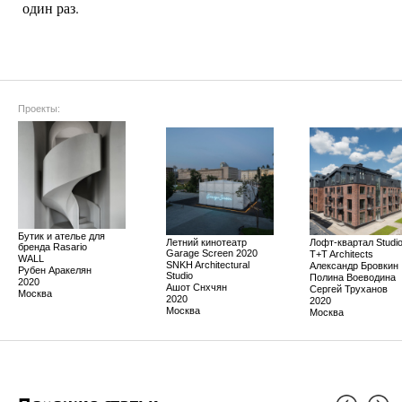
один раз.
Проекты:
Бутик и ателье для
Летний кинотеатр
Лофт-квартал Studio
бренда Rasario
Garage Screen 2020
T+T Architects
WALL
SNKH Architectural
Александр Бровкин
Рубен Аракелян
Studio
Полина Воеводина
2020
Ашот Снхчян
Сергей Труханов
Москва
2020
2020
Москва
Москва