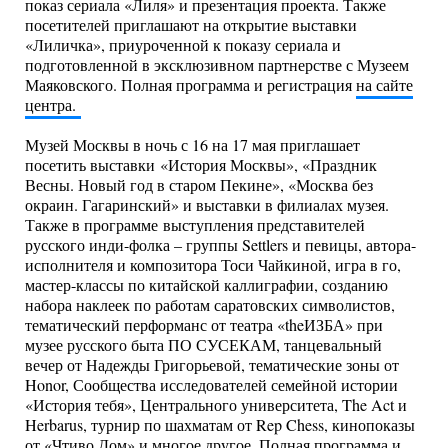
показ сериала «Лиля» и презентация проекта. Также
посетителей приглашают на открытие выставки
«Лиличка», приуроченной к показу сериала и
подготовленной в эксклюзивном партнерстве с Музеем
Маяковского. Полная программа и регистрация
на сайте
центра.
Музей Москвы в ночь с 16 на 17 мая приглашает
посетить выставки «История Москвы», «Праздник
Весны. Новый год в старом Пекине», «Москва без
окраин. Гагаринский» и выставки в филиалах музея.
Также в программе выступления представителей
русского инди-фолка – группы Settlers и певицы, автора-
исполнителя и композитора Тоси Чайкиной, игра в го,
мастер-классы по китайской каллиграфии, созданию
набора наклеек по работам саратовских символистов,
тематический перформанс от театра «theИЗБА» при
музее русского быта ПО СУСЕКАМ, танцевальный
вечер от Надежды Григорьевой, тематические зоны от
Honor, Сообщества исследователей семейной истории
«История тебя», Центрального университета, The Act и
Herbarus, турнир по шахматам от Rep Chess, кинопоказы
от «Чтиво Дом» и многое другое. Полная программа и