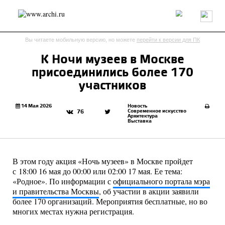
Россия
Мир
Технологии
Интерьер
Пресса
Архитекторы
Вы читаете мобильную версию, но можете
перейти к версии для ПК
Проекты
Конкурсы
События
Книги
Вакансии
К Ночи музеев в Москве
присоединились более 170
send.project
Анонсы конкурсов
Блог
участников
Журнал
Интервью
Исследование
Мнение
Обзор
Объект
Результаты конкурса
14 Мая 2026
Новость
Современное искусство
76
Архитектура
Репортаж
Рецензия
Архитектура
Выставка
Выставка
Дизайн
Иностранцы в России
Интерьер
Книги
Наследие
Образование
Урбанистика
Эко
В этом году акция «Ночь музеев» в Москве пройдет
с 18:00 16 мая до 00:00 или 02:00 17 мая. Ее тема:
«Родное». По информации с
официального портала мэра
и правительства Москвы
, об участии в акции заявили
более 170 организаций. Мероприятия бесплатные, но во
многих местах нужна регистрация.