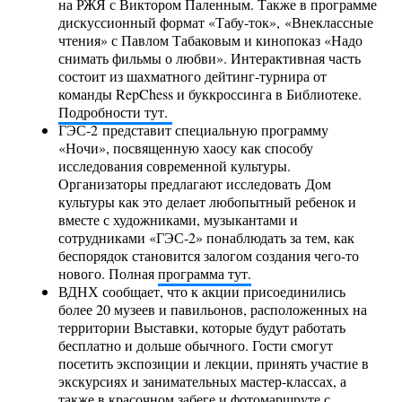
на РЖЯ с Виктором Паленным. Также в программе
дискуссионный формат «Табу-ток», «Внеклассные
чтения» с Павлом Табаковым и кинопоказ «Надо
снимать фильмы о любви». Интерактивная часть
состоит из шахматного дейтинг-турнира от
команды RepChess и буккроссинга в Библиотеке.
Подробности тут.
ГЭС-2 представит специальную программу
«Ночи», посвященную хаосу как способу
исследования современной культуры.
Организаторы предлагают исследовать Дом
культуры как это делает любопытный ребенок и
вместе с художниками, музыкантами и
сотрудниками «ГЭС-2» понаблюдать за тем, как
беспорядок становится залогом создания чего-то
нового. Полная
программа тут.
ВДНХ сообщает, что к акции присоединились
более 20 музеев и павильонов, расположенных на
территории Выставки, которые будут работать
бесплатно и дольше обычного. Гости смогут
посетить экспозиции и лекции, принять участие в
экскурсиях и занимательных мастер-классах, а
также в красочном забеге и фотомаршруте с