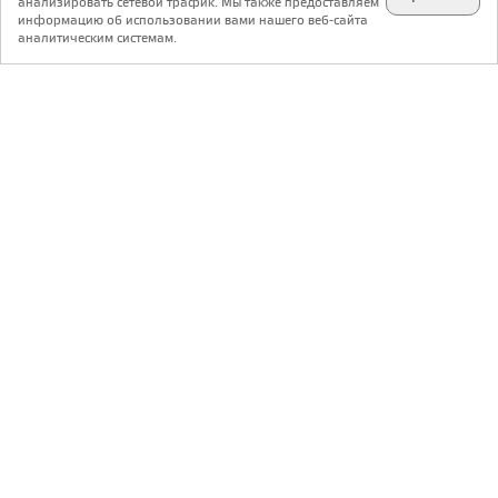
анализировать сетевой трафик. Мы также предоставляем
подпишитесь на наш
✕
телеграм @archi_ru
информацию об использовании вами нашего веб-сайта
аналитическим системам.
с 20 июля 1999 г.
Версия для ПК
Пользовательское соглашение
Контакты
Политика конфиденциальности
О нас
ООО «Архи.ру»
. Все права защищены.
®
®
архи.ру
, archi.ru
зарегистрированные торговые марки