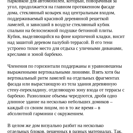
парковкой для автомобилей, который, поворачивая за
угол, продолжается на главном протяженном фасаде
дома, стеклянный козырек над центральным входом,
поддерживаемый красивой деревянной решеткой
ламелей, и зависший в воздухе стеклянный кубик
спальни на белоснежной подушке бетонной плиты.
Кубик, выделяющийся на фоне кирпичной кладки, висит
над зашитой деревом палубой-террасой. В его тени
устроено тихое место для отдыха с уличными диванами,
креслами и зоной барбекю.
Членения по горизонтали поддержаны и уравновешены
выраженными вертикальными линиями. Взять хотя бы
вертикальный ритм ламелей на отдельных фрагментах
фасада или вырастающую из тела здания деревянную
стену-перекладину, отделяющую зону входа от террасы с
барбекю. Разноликие объемы чередуются, дробя одно
длинное здание на несколько небольших домиков –
каждый со своим лицом, но в то же время – в
абсолютной гармонии с окружением.
В целом же дом визуально разбит на несколько
отдельных блоков, решенных в разных материалах. Так,