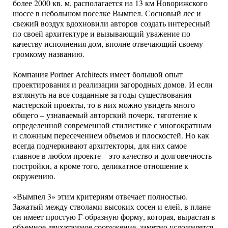
более 2000 кв. м, располагается на 13 км Новорижского
шоссе в небольшом поселке Вымпел. Сосновый лес и
свежий воздух вдохновили авторов создать интересный
по своей архитектуре и вызывающий уважение по
качеству исполнения дом, вполне отвечающий своему
громкому названию.
Компания Portner Architects имеет большой опыт
проектирования и реализации загородных домов. И если
взглянуть на все созданные за годы существования
мастерской проекты, то в них можно увидеть много
общего – узнаваемый авторский почерк, тяготение к
определенной современной стилистике с многократным
и сложным пересечением объемов и плоскостей. Но как
всегда подчеркивают архитекторы, для них самое
главное в любом проекте – это качество и долговечность
постройки, а кроме того, деликатное отношение к
окружению.
«Вымпел 3» этим критериям отвечает полностью.
Зажатый между стволами высоких сосен и елей, в плане
он имеет простую Г-образную форму, которая, вырастая в
объемное двухэтажное сооружение, заметно усложняется