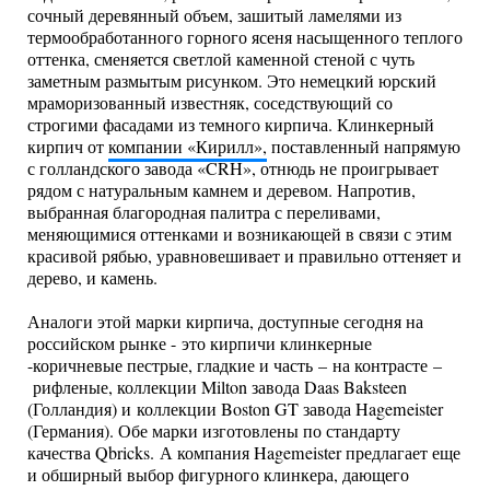
сочный деревянный объем, зашитый ламелями из
термообработанного горного ясеня насыщенного теплого
оттенка, сменяется светлой каменной стеной с чуть
заметным размытым рисунком. Это немецкий юрский
мраморизованный известняк, соседствующий со
строгими фасадами из темного кирпича. Клинкерный
кирпич от
компании «Кирилл»,
поставленный напрямую
с голландского завода «CRH», отнюдь не проигрывает
рядом с натуральным камнем и деревом. Напротив,
выбранная благородная палитра с переливами,
меняющимися оттенками и возникающей в связи с этим
красивой рябью, уравновешивает и правильно оттеняет и
дерево, и камень.
Аналоги этой марки кирпича, доступные сегодня на
российском рынке - это кирпичи клинкерные
-коричневые пестрые, гладкие и часть – на контрасте –
рифленые, коллекции Milton завода Daas Baksteen
(Голландия) и коллекции Boston GT завода Hagemeister
(Германия). Обе марки изготовлены по стандарту
качества Qbricks. А компания Hagemeister предлагает еще
и обширный выбор фигурного клинкера, дающего