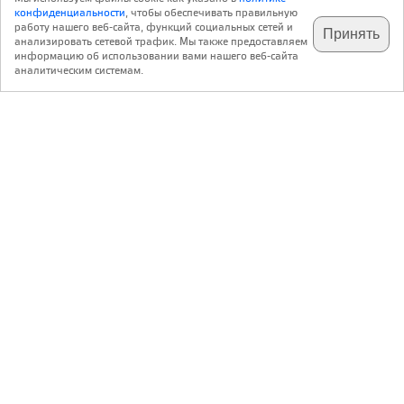
конфиденциальности
, чтобы обеспечивать правильную
работу нашего веб-сайта, функций социальных сетей и
Принять
анализировать сетевой трафик. Мы также предоставляем
подпишитесь на наш
✕
телеграм @archi_ru
информацию об использовании вами нашего веб-сайта
аналитическим системам.
с 20 июля 1999 г.
Версия для ПК
Пользовательское соглашение
Контакты
Политика конфиденциальности
О нас
ООО «Архи.ру»
. Все права защищены.
®
®
архи.ру
, archi.ru
зарегистрированные торговые марки