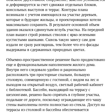
и деформируется за счет сдвижки отдельных блоков,
консольных выступов и террас. Контуры плана
возникали с учетом имеющихся на участке деревьев,
которые и будущие жильцы, и проектировщики хотели
максимально сохранить. В результате основной объем
здания оказался сдвинутым вглубь участка. На передний
план вышел строй ровных стволов с ярко-зелеными
кустистыми шапками. Сквозь такую завесу сам дом
издали не сразу разглядишь, тем более что его фасады
выдержаны в сдержанных природных цветах.
Объемно-пространственное решение было продиктовано
еще и функциональным наполнением жилого дома.
Внутри него следовало удобно и рационально
расположить три просторные спальни, большую
столовую, совмещенную с гостиной, с видом на лес и
выходом на открытый воздух, светлый рабочий кабинет
с библиотекой. Бассейн, выходящий на террасу с
шезлонгами, решено было спрятать в глубине участка,
подальше от дороги, поскольку ограждающие его чашу
стены выполнены почти полностью из стекла. Доступ на
террасы из столовой и бассейна обеспечивается