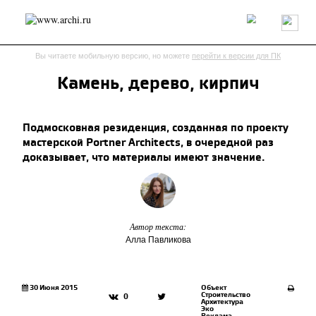
Россия
Мир
Технологии
Интерьер
Пресса
Архитекторы
Вы читаете мобильную версию, но можете
перейти к версии для ПК
Проекты
Конкурсы
События
Книги
Вакансии
Камень, дерево, кирпич
send.project
Анонсы конкурсов
Блог
Подмосковная резиденция, созданная по проекту
Журнал
Интервью
Исследование
Мнение
мастерской Portner Architects, в очередной раз
Обзор
Объект
Результаты конкурса
доказывает, что материалы имеют значение.
Репортаж
Рецензия
Архитектура
Выставка
Дизайн
Иностранцы в России
Интерьер
Книги
Наследие
Образование
Урбанистика
Эко
Автор текста:
Алла Павликова
30 Июня 2015
Объект
Строительство
0
Архитектура
Эко
Реклама