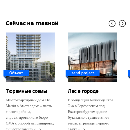
Сейчас на главной
Объект
send.project
Тюремные схемы
Лес в городе
Многоквартирный дом The
В концепции Бизнес-центра
Martin в Амстердаме – часть
Эко в Берёзовском под
жилого района,
Екатеринбургом здание
спроектированного бюро
буквально отрывается от
OMA с опорой на планировку
земли, а границы первого
существовавшей <...>
этажа <...>