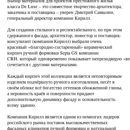
Выбор материалов для проектов престижного жилья
класса De Luxе – это совместное творчество архитектора,
заказчика и поставщика – уверен Дмитрий Самылин,
генеральный директор компании Кирилл.
Для создания стильного и респектабельного, но при этом
сдержанного фасада, архитектор, инвестор и поставщик-
консультант (компания Кирилл) выбрали очень
красивый «благородно-состаренный» керамический
кирпич ручной формовки Sepia GS компании
CRH, который одновременно показывает непреходящую «ве
сочетается с другими материалами.
Каждый кирпич этой коллекции является неповторимым
изделием подчёркнуто ручного изготовления, несёт в
своём облике всё богатство оттенков обожженной глины,
а неровность краёв и поверхности придают
дополнительную динамику фасаду и основательность
всему зданию.
Компания Кирилл является одним из немногих лидеров
российского рынка поставок высококачественных
фасадных клинкеров ручной формовки и натуральной