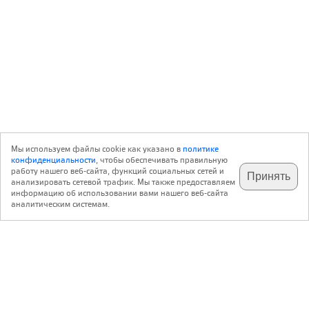
Мы используем файлы cookie как указано в
политике
конфиденциальности
, чтобы обеспечивать правильную
работу нашего веб-сайта, функций социальных сетей и
Принять
анализировать сетевой трафик. Мы также предоставляем
подпишитесь на наш
✕
телеграм @archi_ru
информацию об использовании вами нашего веб-сайта
аналитическим системам.
с 20 июля 1999 г.
Версия для ПК
Пользовательское соглашение
Контакты
Политика конфиденциальности
О нас