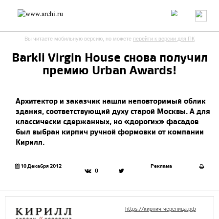
Россия
Мир
Технологии
Интерьер
Пресса
Архитекторы
Вы читаете мобильную версию, но можете
перейти к версии для ПК
Проекты
Конкурсы
События
Книги
Вакансии
Barkli Virgin House снова получил
премию Urban Awards!
send.project
Анонсы конкурсов
Блог
Журнал
Интервью
Исследование
Мнение
Архитектор и заказчик нашли неповторимый облик
Обзор
Объект
Результаты конкурса
здания, соответствующий духу старой Москвы. А для
Репортаж
Рецензия
Архитектура
Выставка
классически сдержанных, но «дорогих» фасадов
Дизайн
Иностранцы в России
Интерьер
был выбран кирпич ручной формовки от компании
Книги
Наследие
Образование
Урбанистика
Кирилл.
Эко
10 Декабря 2012
Реклама
0
https://кирпич-черепица.рф