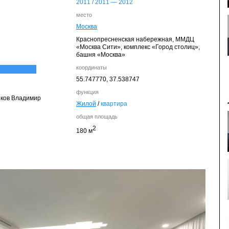
2011
/
2011
—
2012
место
Москва
Краснопресненская набережная, ММДЦ
«Москва Сити», комплекс «Город столиц»,
башня «Москва»
координаты
55.747770,
37.538747
функция
нков Владимир
Жилой
/
квартира
общая площадь
2
180 м