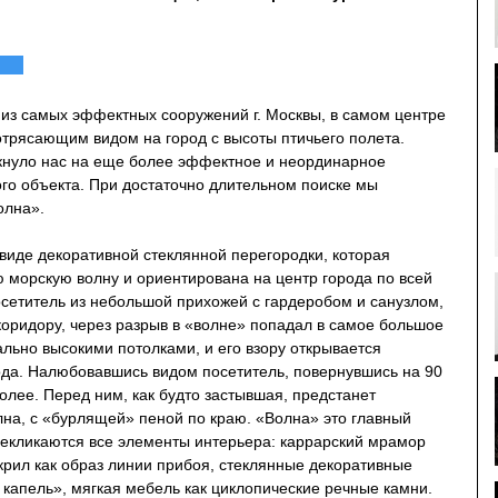
 из самых эффектных сооружений г. Москвы, в самом центре
трясающим видом на город с высоты птичьего полета.
кнуло нас на еще более эффектное и неординарное
го объекта. При достаточно длительном поиске мы
олна».
виде декоративной стеклянной перегородки, которая
 морскую волну и ориентирована на центр города по всей
сетитель из небольшой прихожей с гардеробом и санузлом,
ридору, через разрыв в «волне» попадал в самое большое
льно высокими потолками, и его взору открывается
да. Налюбовавшись видом посетитель, повернувшись на 90
олее. Перед ним, как будто застывшая, предстанет
лна, с «бурлящей» пеной по краю. «Волна» это главный
рекликаются все элементы интерьера: каррарский мрамор
акрил как образ линии прибоя, стеклянные декоративные
и капель», мягкая мебель как циклопические речные камни.