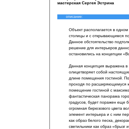
мастерская Сергея Эстрина
описание:
Объект располагается в одном
столицы и с открывающимся по
Данное обстоятельство подтол
решение для интерьеров данно
остановились на концепции «В
Данная концепция выражена в 
олицетворяет собой настоящую
длине помещения гостиной. По
проходя по расширяющемуся ко
помещение гостиной с максима
фантастическая панорама горо
градусов, будет поражен еще б
огромная бирюзового цвета во
элемент интерьера и с ним пе
как образ белого песка, декор
светильники как образ «брызг 