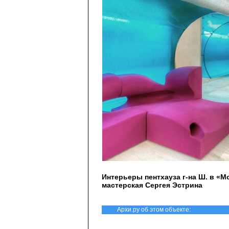
Интерьеры пентхауза г-на Ш. в «М
мастерская Сергея Эстрина
Архи.ру об этом объекте: