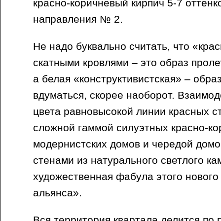
красно-коричневый кирпич 5-7 оттенк
направления № 2.
Не надо буквально считать, что «кра
скатными кровлями – это образ проле
а белая «конструктивистская» – обра
вдуматься, скорее наоборот. Взаимо
цвета равновысокой линии красных с
сложной гаммой силуэтных красно-к
модернистских домов и чередой домов
стенами из натурального светлого ка
художественная фабула этого нового
альянса».
Вся территория квартала делится по 