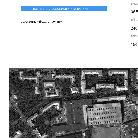
пло
партнеры, заказчики, смежники
36 
общ
заказчик «Ведис групп»
240
пло
150