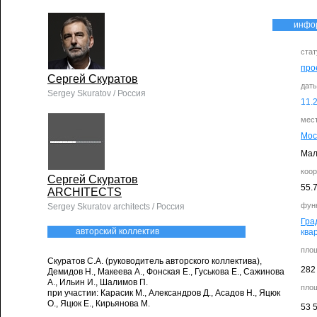
инфо
стат
про
Сергей Скуратов
дат
Sergey Skuratov / Россия
11.
мес
Мос
Мал
коо
Сергей Скуратов
55.
ARCHITECTS
фун
Sergey Skuratov architects / Россия
Гра
авторский коллектив
ква
пло
Скуратов C.А. (руководитель авторского коллектива),
282
Демидов Н., Макеева А., Фонская Е., Гуськова Е., Сажинова
А., Ильин И., Шалимов П.
пло
при участии: Карасик М., Александров Д., Асадов Н., Яцюк
О., Яцюк Е., Кирьянова М.
53 