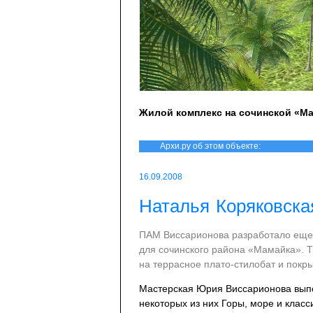
Жилой комплекс на сочинской «М
Архи.ру об этом объекте:
16.09.2008
Наталья Коряковска
ПАМ Виссарионова разработало еще 
для сочинского района «Мамайка». 
на террасное плато-стилобат и покр
Мастерская Юрия Виссарионова выпол
некоторых из них Горы, море и клас