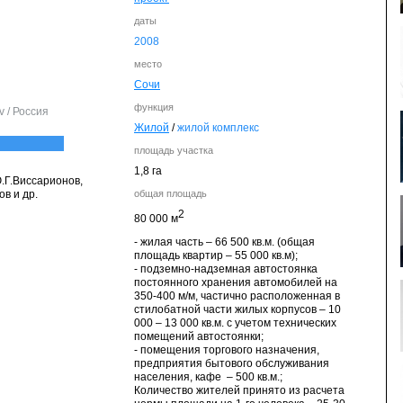
даты
2008
место
Сочи
функция
ov / Россия
Жилой
/
жилой комплекс
площадь участка
1,8 га
.Г.Виссарионов,
ов и др.
общая площадь
2
80 000 м
- жилая часть – 66 500 кв.м. (общая
площадь квартир – 55 000 кв.м);
- подземно-надземная автостоянка
постоянного хранения автомобилей на
350-400 м/м, частично расположенная в
стилобатной части жилых корпусов – 10
000 – 13 000 кв.м. с учетом технических
помещений автостоянки;
- помещения торгового назначения,
предприятия бытового обслуживания
населения, кафе – 500 кв.м.;
Количество жителей принято из расчета