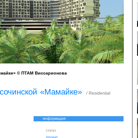
амайке» © ПТАМ Виссарионова
 сочинской «Мамайке»
/ Residential
информация:
статус
проект