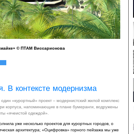
амайке» © ПТАМ Виссарионова
я. В контексте модернизма
один «курортный» проект – модернистский жилой комплекс
Три корпуса, напоминающие в плане бумеранги, водружены
ыты «ячеистой одеждой».
нила уже несколько проектов для курортных городов, о
сическая архитектура; «Оцифровка» горного пейзажа мы уже