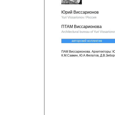
Юрий Виссарионов
Yuri Vissarionov / Россия
ПТАМ Виссарионова
Architectural bureau of Yuri Vissarion
авторский коллектив
ПАМ Виссарионова. Архитекторы: Ю
К.М.Савкин, Ю.А.Филатов, Д.В.Зибор