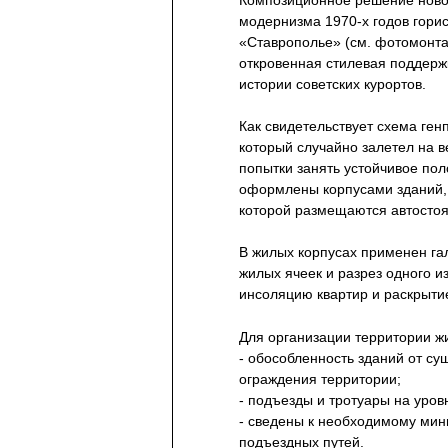
Композиционное решение новог
модернизма 1970-х годов гори
«Ставрополье» (см. фотомонта
откровенная стилевая поддерж
истории советских курортов.
Как свидетельствует схема ге
который случайно залетел на в
попытки занять устойчивое пол
оформлены корпусами зданий,
которой размещаются автостоя
В жилых корпусах применен г
жилых ячеек и разрез одного и
инсоляцию квартир и раскрыти
Для организации территории ж
- обособленность зданий от су
ограждения территории;
- подъезды и тротуары на уров
- сведены к необходимому мин
подъездных путей.