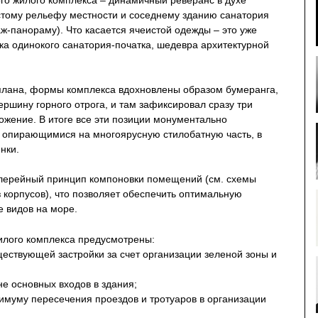
о жилого комплекса – динамичный реверанс в духе
стому рельефу местности и соседнему зданию санатория
ж-панораму). Что касается ячеистой одежды – это уже
ка одинокого санатория-початка, шедевра архитектурной
нплана, формы комплекса вдохновлены образом бумеранга,
ершину горного отрога, и там зафиксировал сразу три
ожение. В итоге все эти позиции монументально
 опирающимися на многоярусную стилобатную часть, в
нки.
алерейный принцип компоновки помещений (см. схемы
з корпусов), что позволяет обеспечить оптимальную
е видов на море.
илого комплекса предусмотрены:
ществующей застройки за счет организации зеленой зоны и
не основных входов в здания;
имуму пересечения проездов и тротуаров в организации