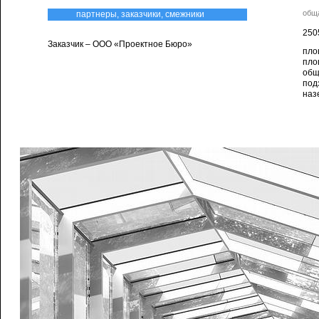
общ
партнеры, заказчики, смежники
250
Заказчик – ООО «Проектное Бюро»
пло
пло
общ
под
наз