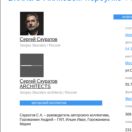
инфо
стат
про
Сергей Скуратов
дат
Sergey Skuratov / Россия
04.
мес
Мос
ул.
коо
Сергей Скуратов
55.
ARCHITECTS
фун
Sergey Skuratov architects / Россия
Жи
авторский коллектив
пло
306
Скуратов С.А. – руководитель авторского коллектива,
Горожанкин Андрей – ГАП, Ильин Иван, Горожанкина
пло
Мария
231