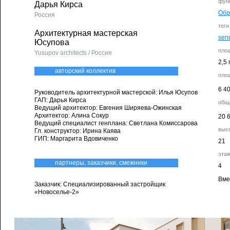
фун
Дарья Кирса
Обр
Россия
теги
Архитектурная мастерская
send
Юсупова
пло
Yusupov architects / Россия
2,5 
авторский коллектив
пло
6 4
Руководитель архитектурной мастерской: Илья Юсупов
ГАП: Дарья Кирса
общ
Ведущий архитектор: Евгения Ширяева-Ожинская
Архитектор: Алина Сокур
20 
Ведущий специалист генплана: Светлана Комиссарова
выс
Гл. конструктор: Ирина Каява
ГИП: Маргарита Вдовиченко
21
эта
партнеры, заказчики, смежники
4
Вме
Заказчик: Специализированный застройщик
«Новоселье-2»