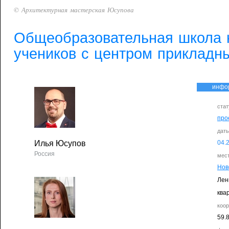
© Архитектурная мастерская Юсупова
Общеобразовательная школа 
учеников с центром прикладны
инфо
стат
про
дат
Илья Юсупов
04.
Россия
мес
Нов
Лен
ква
коо
59.