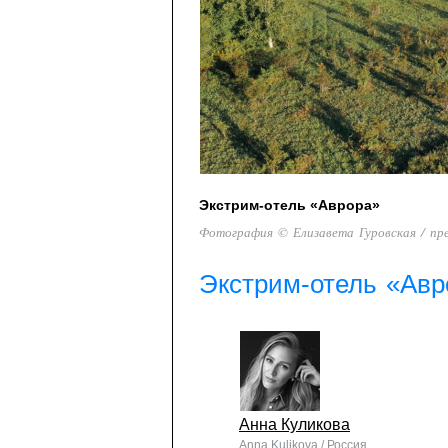
Экстрим-отель «Аврора»
Фотография © Елизавета Гуровская / пр
Экстрим-отель «Авр
Анна Куликова
Anna Kulikova / Россия