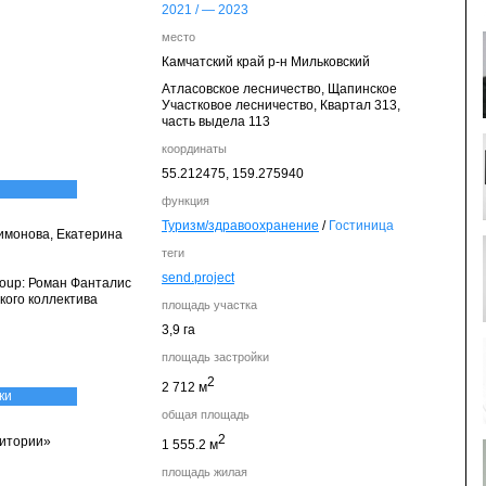
2021
/ —
2023
место
Камчатский край р-н Мильковский
Атласовское лесничество, Щапинское
Участковое лесничество, Квартал 313,
часть выдела 113
координаты
55.212475,
159.275940
функция
Туризм/здравоохранение
/
Гостиница
имонова, Екатерина
теги
send.project
roup: Роман Фанталис
кого коллектива
площадь участка
3,9 га
площадь застройки
2
2 712 м
ки
общая площадь
2
ритории»
1 555.2 м
площадь жилая