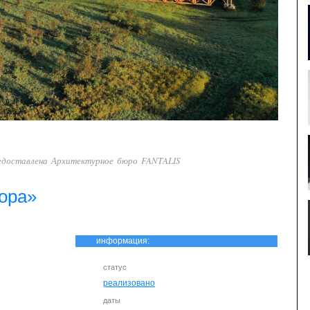
едоставлена Архитектурное бюро FANTALIS
ора»
информация:
статус
реализовано
даты