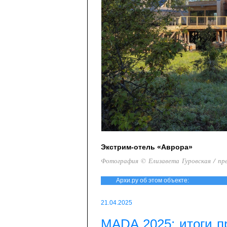
Экстрим-отель «Аврора»
Фотография © Елизавета Гуровская / пр
Архи.ру об этом объекте:
21.04.2025
MADA 2025: итоги п