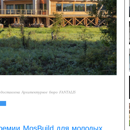
едоставлена Архитектурное бюро FANTALIS
ремии MosBuild для молодых