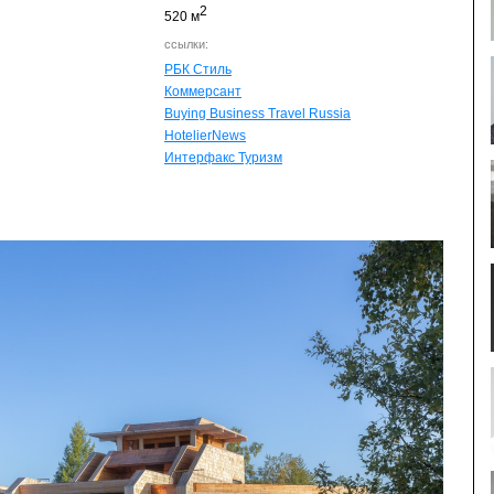
2
520 м
ссылки:
РБК Стиль
Коммерсант
Buying Business Travel Russia
HotelierNews
Интерфакс Туризм