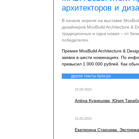
архитекторов и диз
В начале апреля на выставке MosBui
дизайнеров MosBuild Architecture & 
традиционных и одна новая – от биз
победителях.
Премия MosBuild Architecture & Desi
заявок в шести номинациях. По инфо
превысил 1 000 000 рублей. Как обыч
другие тексты Архи.ру:
23.09.2024
Алёна Кузнецова, Юлия Тара
31.05.2024
Екатерина Старцева. Экстрема