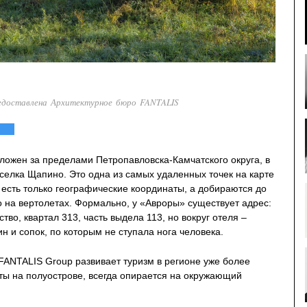
едоставлена Архитектурное бюро FANTALIS
ложен за пределами Петропавловска-Камчатского округа, в
селка Щапино. Это одна из самых удаленных точек на карте
 есть только географические координаты, а добираются до
 на вертолетах. Формально, у «Авроры» существует адрес:
во, квартал 313, часть выдела 113, но вокруг отеля –
н и сопок, по которым не ступала нога человека.
FANTALIS Group развивает туризм в регионе уже более
кты на полуострове, всегда опирается на окружающий