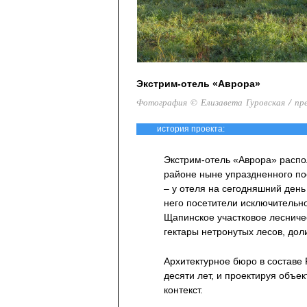
Экстрим-отель «Аврора»
Фотография © Елизавета Гуровская / пр
история проекта:
Экстрим-отель «Аврора» распо
районе ныне упраздненного по
– у отеля на сегодняшний день
него посетители исключительно
Щапинское участковое лесничест
гектары нетронутых лесов, доли
Архитектурное бюро в составе 
десяти лет, и проектируя объе
контекст.