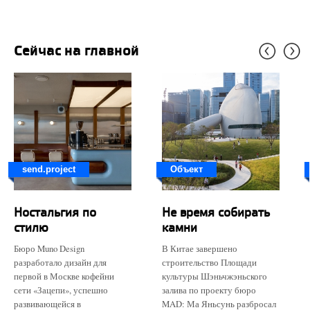
Сейчас на главной
send.project
Объект
Ностальгия по
Не время собирать
стилю
камни
Бюро Muno Design
В Китае завершено
разработало дизайн для
строительство Площади
первой в Москве кофейни
культуры Шэньчжэньского
сети «Зацепи», успешно
залива по проекту бюро
развивающейся в
MAD: Ма Яньсунь разбросал