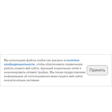
Мы используем файлы cookie как указано в
политике
конфиденциальности
, чтобы обеспечивать правильную
работу нашего веб-сайта, функций социальных сетей и
Принять
анализировать сетевой трафик. Мы также предоставляем
подпишитесь на наш
✕
телеграм @archi_ru
информацию об использовании вами нашего веб-сайта
аналитическим системам.
с 20 июля 1999 г.
Версия для ПК
Пользовательское соглашение
Контакты
Политика конфиденциальности