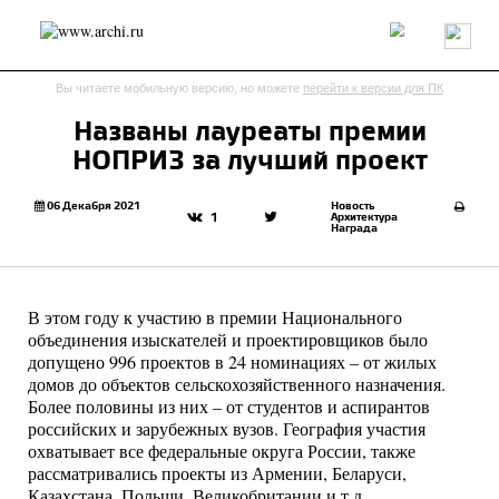
Россия
Мир
Технологии
Интерьер
Пресса
Архитекторы
Вы читаете мобильную версию, но можете
перейти к версии для ПК
Проекты
Конкурсы
События
Книги
Вакансии
Названы лауреаты премии
НОПРИЗ за лучший проект
send.project
Анонсы конкурсов
Блог
Журнал
Интервью
Исследование
Мнение
06 Декабря 2021
Новость
Архитектура
1
Награда
Обзор
Объект
Результаты конкурса
Репортаж
Рецензия
Архитектура
Выставка
Дизайн
Иностранцы в России
Интерьер
В этом году к участию в премии Национального
Книги
Наследие
Образование
Урбанистика
объединения изыскателей и проектировщиков было
Эко
допущено 996 проектов в 24 номинациях – от жилых
домов до объектов сельскохозяйственного назначения.
Более половины из них – от студентов и аспирантов
российских и зарубежных вузов. География участия
охватывает все федеральные округа России, также
рассматривались проекты из Армении, Беларуси,
Казахстана, Польши, Великобритании и т.д.