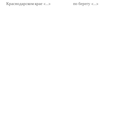
Краснодарском крае <...>
по берегу <...>