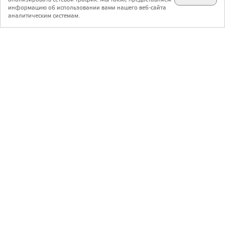
✕
телеграм @archi_ru
информацию об использовании вами нашего веб-сайта
аналитическим системам.
с 20 июля 1999 г.
Версия для ПК
Пользовательское соглашение
Контакты
Политика конфиденциальности
О нас
ООО «Архи.ру»
. Все права защищены.
®
®
архи.ру
, archi.ru
зарегистрированные торговые марки