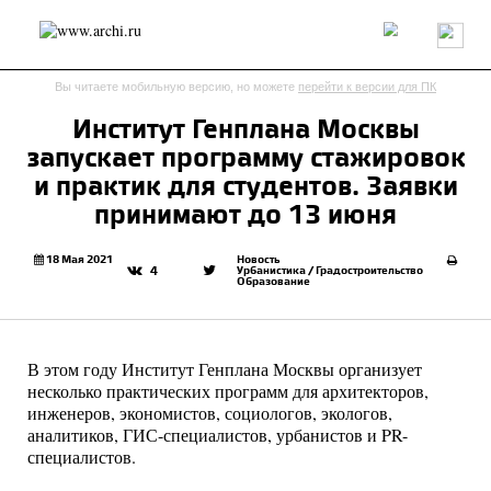
Россия
Мир
Технологии
Интерьер
Пресса
Архитекторы
Вы читаете мобильную версию, но можете
перейти к версии для ПК
Проекты
Конкурсы
События
Книги
Вакансии
Институт Генплана Москвы
запускает программу стажировок
send.project
Анонсы конкурсов
Блог
и практик для студентов. Заявки
Журнал
Интервью
Исследование
Мнение
принимают до 13 июня
Обзор
Объект
Результаты конкурса
Репортаж
Рецензия
Архитектура
Выставка
18 Мая 2021
Новость
Урбанистика / Градостроительство
4
Образование
Дизайн
Иностранцы в России
Интерьер
Книги
Наследие
Образование
Урбанистика
Эко
В этом году Институт Генплана Москвы организует
несколько практических программ для архитекторов,
инженеров, экономистов, социологов, экологов,
аналитиков, ГИС-специалистов, урбанистов и PR-
специалистов.