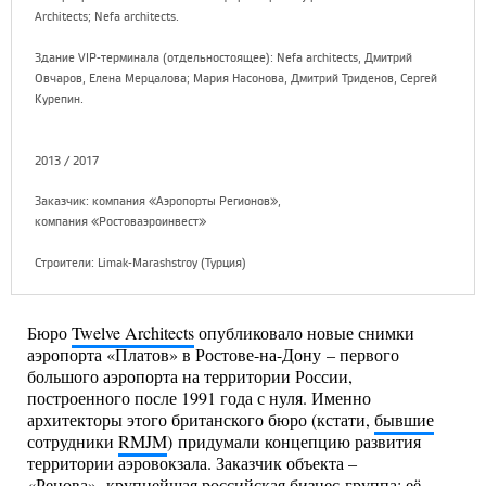
Architects; Nefa architects.
Здание VIP-терминала (отдельностоящее): Nefa architects, Дмитрий
Овчаров, Елена Мерцалова; Мария Насонова, Дмитрий Триденов, Сергей
Курепин.
2013 / 2017
Заказчик: компания «Аэропорты Регионов»,
компания «Ростоваэроинвест»
Строители: Limak-Marashstroy (Турция)
Бюро
Twelve Architects
опубликовало новые снимки
аэропорта «Платов» в Ростове-на-Дону – первого
большого аэропорта на территории России,
построенного после 1991 года с нуля. Именно
архитекторы этого британского бюро (кстати,
бывшие
сотрудники
RMJM
) придумали концепцию развития
территории аэровокзала. Заказчик объекта –
«Ренова»
, крупнейшая российская бизнес-группа; её