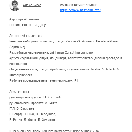
Assmann Beraten+Planen
Алекс Битус
https://www.assmann.info/
Аэропорт «Платов»
,
Россия
Ростов-на-Дону
Авторский коллектив:
Генеральный проектировщик, стадия «проект»: Assmann Beraten+Planen
(Германия)
Разработка мастер-плана: Lufthansa Consulting company
Архитектурная концепция, ландшафт, благоустройство, дизайн фасадов и
интерьеров
общественных зон, стадия «рабочая документация»: Twelve Architects &
Masterplanners
Рабочее проектирование технических зон: R1
Архитекторы:
руководитель группы: М. Кортрайт
руководитель проекта: А. Битус
ГАП: В. Васильев
Р. Беард, Н. Виас, Ю. Мосунова,
Е. Рудик, Д. Финк, И. Худяков
Интерьеры зон повышенного комфорта и priority pass: VOX