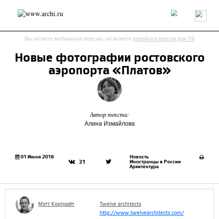
Россия
Мир
Технологии
Интерьер
Пресса
Архитекторы
Вы читаете мобильную версию, но можете
перейти к версии для ПК
Проекты
Конкурсы
События
Книги
Вакансии
Новые фотографии ростовского
аэропорта «Платов»
send.project
Анонсы конкурсов
Блог
Журнал
Интервью
Исследование
Мнение
Обзор
Объект
Результаты конкурса
Репортаж
Рецензия
Архитектура
Выставка
Автор текста:
Алина Измайлова
Дизайн
Иностранцы в России
Интерьер
Книги
Наследие
Образование
Урбанистика
Эко
01 Июня 2018
Новость
Иностранцы в России
31
Архитектура
Мэтт Кортрайт
Twelve architects
http://www.twelvearchitects.com/