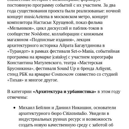
постоянную программу событий с их участием. За два
года существования проекта были реализованые: ночной
концерт musicAeterna в московском метро, концерт
композитора Настасьи Хрущевой, показ фильма
«Мельников», цикл дискуссий и паблик-токов в
сообществе Noôdome, коллаборации с книжным
магазином «Подписные издания», лекция
архитектурного историка Айрата Багаутдинова в
«Турандот» в рамках фестиваля Set-o-Mania, событийная
программа на ярмарке |catalog| с участием хореографа
Константина Матулевского, театра «Мастерская
Брусникина», фестиваля Sound Up и бренда Arligent,
стенд РБК на ярмарке Cosmoscow совместно со студией
«Тихая» и многое другое.
«Архитектура и урбанистика»
В категории
в этом году
отмечены:
Михаил Бейлин и Даниил Никишин, основатели
архитектурного бюро Citizenstudio. Увидели в
индустриальных руинах ресурс и возможность
создать новую качественную среду с заботой об