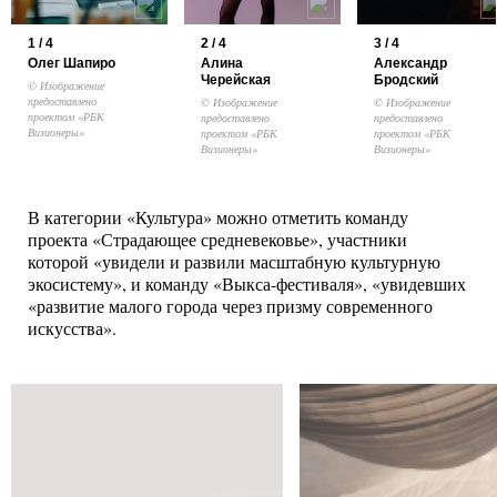
1 / 4
2 / 4
3 / 4
Олег Шапиро
Алина
Александр
Черейская
Бродский
© Изображение
предоставлено
© Изображение
© Изображение
проектом «РБК
предоставлено
предоставлено
Визионеры»
проектом «РБК
проектом «РБК
Визионеры»
Визионеры»
В категории «Культура» можно отметить команду
проекта «Страдающее средневековье», участники
которой «увидели и развили масштабную культурную
экосистему», и команду «Выкса-фестиваля», «увидевших
«развитие малого города через призму современного
искусства».