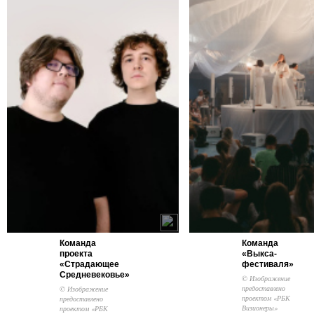
Команда
Команда
проекта
«Выкса-
«Страдающее
фестиваля»
Средневековье»
© Изображение
предоставлено
© Изображение
проектом «РБК
предоставлено
Визионеры»
проектом «РБК