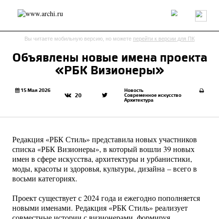
Россия
Мир
Технологии
Интерьер
Пресса
Архитекторы
Вы читаете мобильную версию, но можете
перейти к версии для ПК
Проекты
Конкурсы
События
Книги
Вакансии
Объявлены новые имена проекта
«РБК Визионеры»
send.project
Анонсы конкурсов
Блог
Журнал
Интервью
Исследование
Мнение
15 Мая 2026
Новость
Современное искусство
20
Архитектура
Обзор
Объект
Результаты конкурса
Репортаж
Рецензия
Архитектура
Выставка
Дизайн
Иностранцы в России
Интерьер
Редакция «РБК Стиль» представила новых участников
Книги
Наследие
Образование
Урбанистика
списка «РБК Визионеры», в который вошли 39 новых
Эко
имен в сфере искусства, архитектуры и урбанистики,
моды, красоты и здоровья, культуры, дизайна – всего в
восьми категориях.
Проект существует с 2024 года и ежегодно пополняется
новыми именами. Редакция «РБК Стиль» реализует
совместные истории с визионерами, формируя