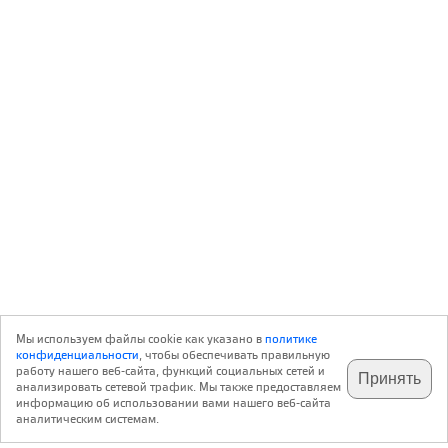
Мы используем файлы cookie как указано в
политике
конфиденциальности
, чтобы обеспечивать правильную
работу нашего веб-сайта, функций социальных сетей и
Принять
анализировать сетевой трафик. Мы также предоставляем
подпишитесь на наш
✕
телеграм @archi_ru
информацию об использовании вами нашего веб-сайта
аналитическим системам.
с 20 июля 1999 г.