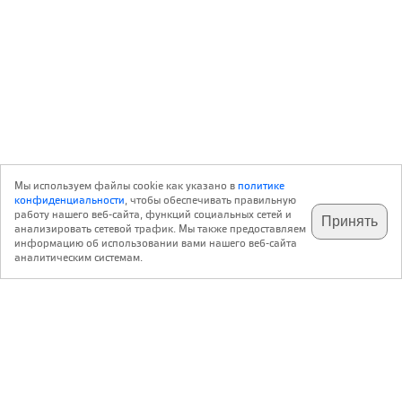
Мы используем файлы cookie как указано в
политике
конфиденциальности
, чтобы обеспечивать правильную
работу нашего веб-сайта, функций социальных сетей и
Принять
анализировать сетевой трафик. Мы также предоставляем
подпишитесь на наш
✕
телеграм @archi_ru
информацию об использовании вами нашего веб-сайта
аналитическим системам.
с 20 июля 1999 г.
Версия для ПК
Пользовательское соглашение
Контакты
Политика конфиденциальности
О нас