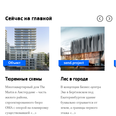
Сейчас на главной
Объект
send.project
Тюремные схемы
Лес в городе
Многоквартирный дом The
В концепции Бизнес-центра
Martin в Амстердаме – часть
Эко в Берёзовском под
жилого района,
Екатеринбургом здание
спроектированного бюро
буквально отрывается от
OMA с опорой на планировку
земли, а границы первого
существовавшей <...>
этажа <...>