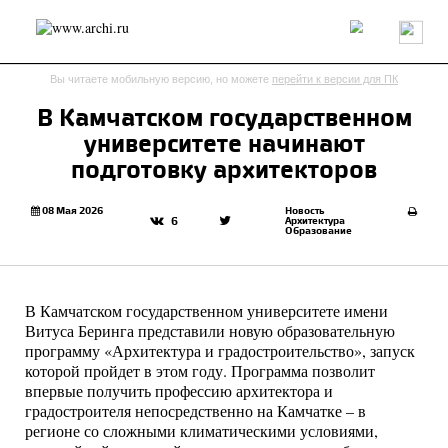
Россия
Мир
Технологии
Интерьер
Пресса
Архитекторы
Вы читаете мобильную версию, но можете
перейти к версии для ПК
Проекты
Конкурсы
События
Книги
Вакансии
В Камчатском государственном
университете начинают
send.project
Анонсы конкурсов
Блог
подготовку архитекторов
Журнал
Интервью
Исследование
Мнение
Обзор
Объект
Результаты конкурса
08 Мая 2026
Новость
Архитектура
6
Образование
Репортаж
Рецензия
Архитектура
Выставка
Дизайн
Иностранцы в России
Интерьер
Книги
Наследие
Образование
Урбанистика
В
Камчатском государственном университете имени
Эко
Витуса Беринга
представили новую образовательную
программу «Архитектура и градостроительство», запуск
которой пройдет в этом году. Программа позволит
впервые получить профессию архитектора и
градостроителя непосредственно на Камчатке – в
регионе со сложными климатическими условиями,