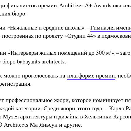
еди финалистов премии Architizer A+ Awards оказал
ских бюро:
ии «Начальные и средние школы» –
Гимназия имени
, построенная по проекту «Студии 44» в подмосков
.
ии «Интерьеры жилых помещений до 300 м
» – заг
2
бюро babayants architects.
их можно проголосовать на
платформе премии
, необ
 регистрация.
ет профессиональное жюри, которое номинирует пя
аждой категории. Среди жюри этого года – Карло Ра
р Музея архитектуры и дизайна в Хельсинки Карсон
 Architects Ма Яньсун и другие.