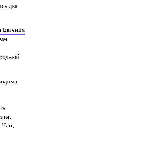
ись два
 Евгения
ном
ородный
ходима
ть
тти,
 Чан,