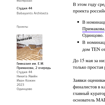
Мастерская:
В этом году ср
Студия 44
проекта россий
Babayants Architects
В номинац
Проекты:
Примакова
Одинцово
В номинац
дом TEN от 
До 15 мая за н
Гимназия им. Е.М.
только простая
Примакова, 2 очередь
Студия 44
Никита Явейн
Заявки оценива
Иван Кожин
2023
финалистов в к
Одинцово
главный курато
основатель MAD