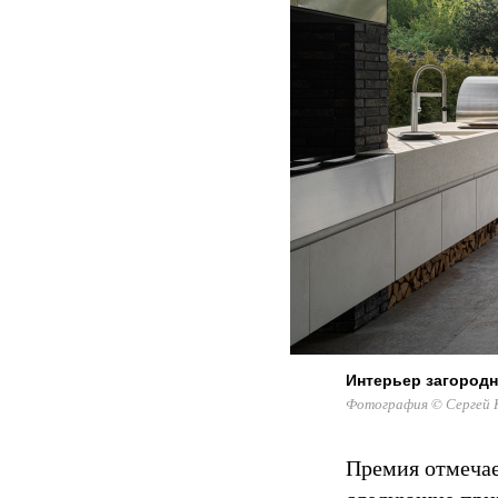
Интерьер загородн
Фотография © Сергей Кр
Премия отмечае