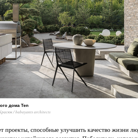
ого дома Ten
асюк / babayants architects
т проекты, способные улучшить качество жизни лю