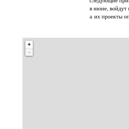
следующие прин
в июне, войдут
а их проекты оп
+
-