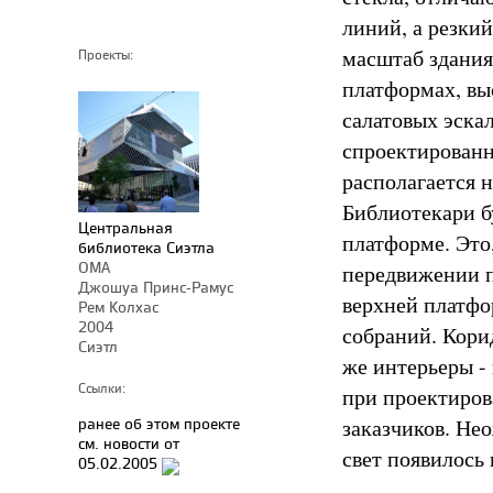
линий, а резки
масштаб здания
Проекты:
платформах, вы
салатовых эскал
спроектированн
располагается 
Библиотекари бу
Центральная
платформе. Это
библиотека Сиэтла
OMA
передвижении п
Джошуа Принс-Рамус
верхней платфо
Рем Колхас
2004
собраний. Кори
Сиэтл
же интерьеры - 
Ссылки:
при проектиров
ранее об этом проекте
заказчиков. Нео
см. новости от
свет появилось
05.02.2005