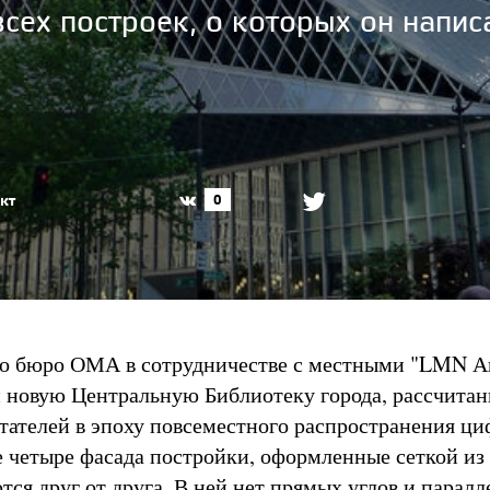
сех построек, о которых он написа
кт
0
го бюро ОМА в сотрудничестве с местными "LMN А
 новую Центральную Библиотеку города, рассчита
тателей в эпоху повсеместного распространения ц
е четыре фасада постройки, оформленные сеткой из
тся друг от друга. В ней нет прямых углов и парал