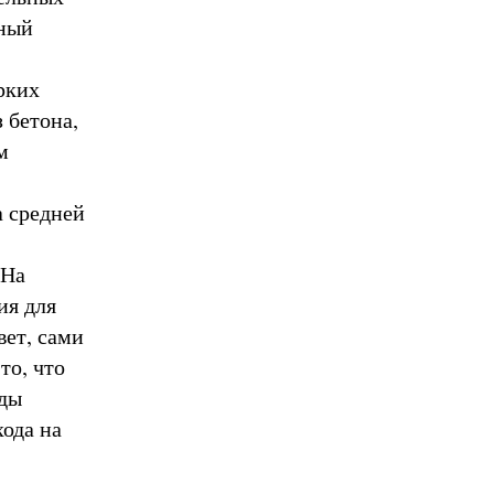
ьный
рких
 бетона,
м
а средней
 На
ия для
вет, сами
то, что
жды
хода на