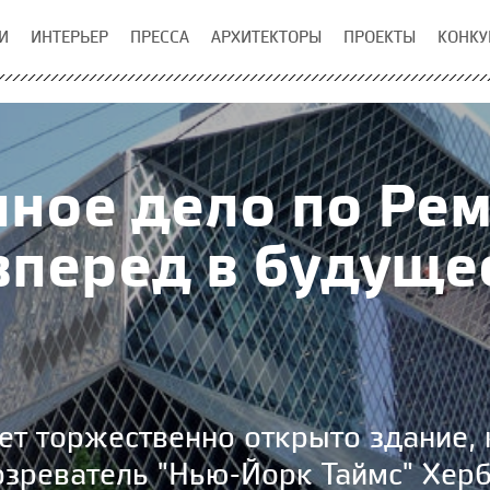
И
ИНТЕРЬЕР
ПРЕССА
АРХИТЕКТОРЫ
ПРОЕКТЫ
КОНКУ
ное дело по Рем
вперед в будуще
дет торжественно открыто здание,
озреватель "Нью-Йорк Таймс" Хер