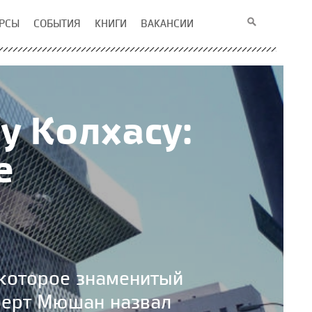
РСЫ
СОБЫТИЯ
КНИГИ
ВАКАНСИИ
у Колхасу:
е
 которое знаменитый
берт Мюшан назвал