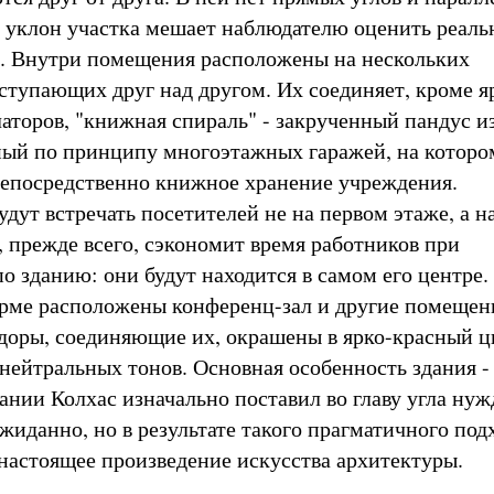
й уклон участка мешает наблюдателю оценить реал
. Внутри помещения расположены на нескольких
ступающих друг над другом. Их соединяет, кроме я
аторов, "книжная спираль" - закрученный пандус из
ый по принципу многоэтажных гаражей, на которо
непосредственно книжное хранение учреждения.
дут встречать посетителей не на первом этаже, а н
, прежде всего, сэкономит время работников при
о зданию: они будут находится в самом его центре.
рме расположены конференц-зал и другие помещен
доры, соединяющие их, окрашены в ярко-красный ц
нейтральных тонов. Основная особенность здания - 
ании Колхас изначально поставил во главу угла ну
жиданно, но в результате такого прагматичного под
 настоящее произведение искусства архитектуры.