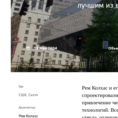
лучшим из в
18 Мая 2004
Объе
Рем Колхас и е
Где:
спроектировали
США, Сиэтл
привлечение чи
Архитектор:
технологий. Вс
Рем Колхас
стекла, отличаю