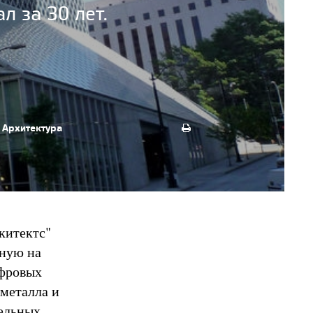
л за 30 лет.
Архитектура
китектс"
нную на
ифровых
 металла и
лельных