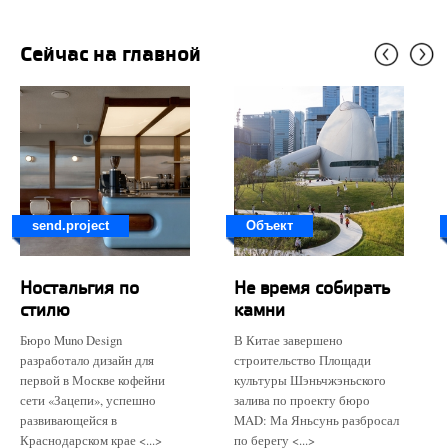
Сейчас на главной
send.project
Объект
Ностальгия по
Не время собирать
стилю
камни
Бюро Muno Design
В Китае завершено
разработало дизайн для
строительство Площади
первой в Москве кофейни
культуры Шэньчжэньского
сети «Зацепи», успешно
залива по проекту бюро
развивающейся в
MAD: Ма Яньсунь разбросал
Краснодарском крае <...>
по берегу <...>