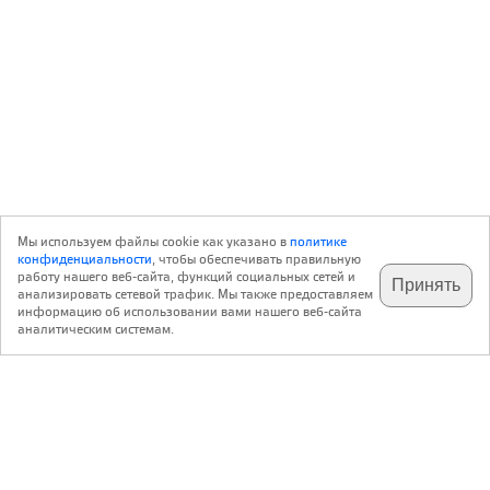
Мы используем файлы cookie как указано в
политике
конфиденциальности
, чтобы обеспечивать правильную
работу нашего веб-сайта, функций социальных сетей и
Принять
анализировать сетевой трафик. Мы также предоставляем
подпишитесь на наш
✕
телеграм @archi_ru
информацию об использовании вами нашего веб-сайта
аналитическим системам.
с 20 июля 1999 г.
Версия для ПК
Пользовательское соглашение
Контакты
Политика конфиденциальности
О нас