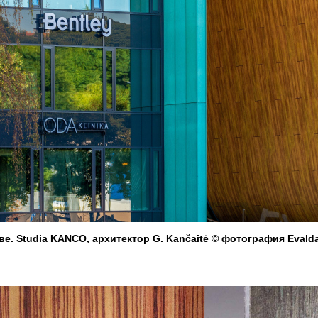
ве. Studia KANCO, архитектор G. Kančaitė © фотография Evald