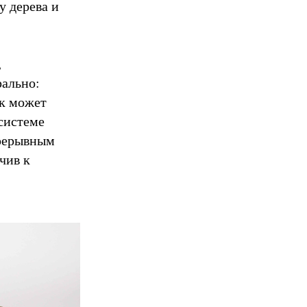
у дерева и
,
рально:
ок может
 системе
прерывным
чив к