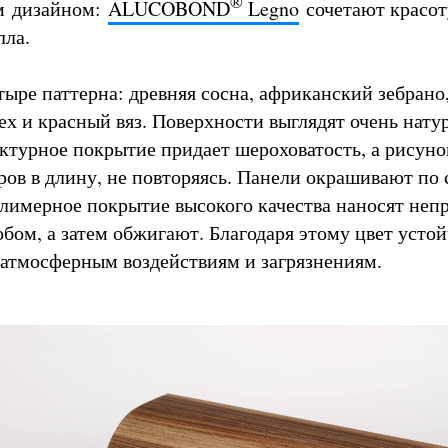
®
м дизайном:
ALUCOBOND
Legno
сочетают красот
лла.
тыре паттерна: древняя сосна, африканский зебрано
ех и красный вяз. Поверхности выглядят очень нату
ктурное покрытие придает шероховатость, а рисун
тров в длину, не повторяясь. Панели окрашивают по
полимерное покрытие высокого качества наносят не
бом, а затем обжигают. Благодаря этому цвет устой
 атмосферным воздействиям и загрязнениям.