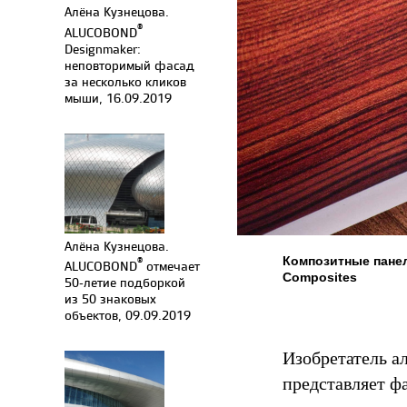
Алёна Кузнецова.
®
ALUCOBOND
Designmaker:
неповторимый фасад
за несколько кликов
мыши, 16.09.2019
Алёна Кузнецова.
Композитные пан
®
ALUCOBOND
отмечает
Composites
50-летие подборкой
из 50 знаковых
объектов, 09.09.2019
Изобретатель а
представляет ф