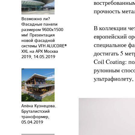
востребованны
прочность мета
Возможно ли?
Фасадные панели
В коллекции че
размером 9600х1500
мм! Презентация
европейский ор
новой фасадной
специальное фа
системы VFH ALUCORE®
XXL на АРХ Москва
достигать 5 ме
2019, 14.05.2019
Coil Coating: 
рулонным спосо
ультрафиолету,
Алёна Кузнецова.
Бруталистский
трансформер,
05.04.2019