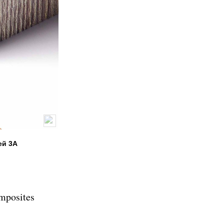
ей 3A
mposites