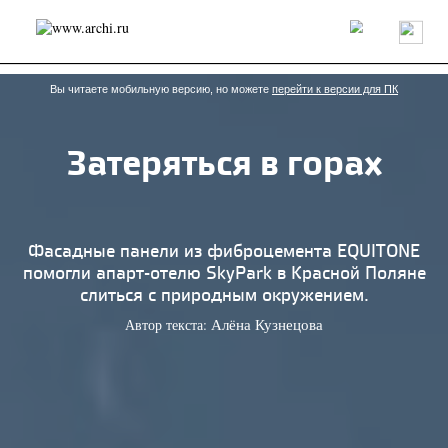
Россия
Мир
Технологии
Интерьер
Пресса
Архитекторы
Проекты
Конкурсы
События
Книги
Вакансии
Вы читаете мобильную версию, но можете
перейти к версии для ПК
Затеряться в горах
send.project
Анонсы конкурсов
Блог
Журнал
Интервью
Исследование
Мнение
Обзор
Объект
Результаты конкурса
Репортаж
Рецензия
Архитектура
Выставка
Фасадные панели из фиброцемента EQUITONE
Дизайн
Иностранцы в России
Интерьер
помогли апарт-отелю SkyPark в Красной Поляне
Книги
Наследие
Образование
Урбанистика
слиться с природным окружением.
Эко
Автор текста:
Алёна Кузнецова