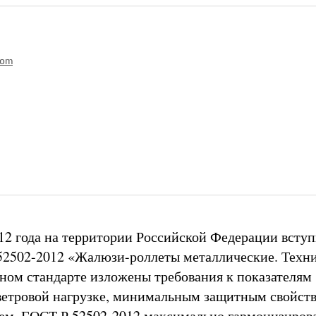
com
012 года на территории Российской Федерации вступ
52502-2012 «Жалюзи-роллеты металлические. Техн
нном стандарте изложены требования к показателям
ветровой нагрузке, минимальным защитным свойст
ем. ГОСТ Р 52502-2012 максимально гармонизиров