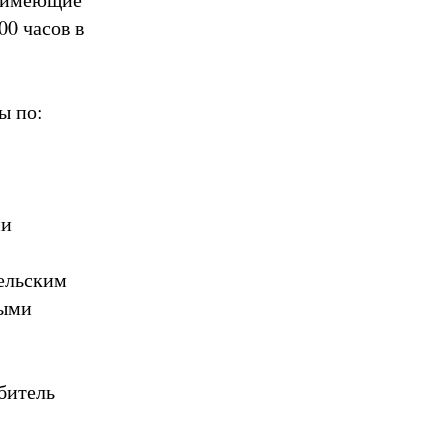
0 часов в
ы по:
ми
ельским
ными
битель
!