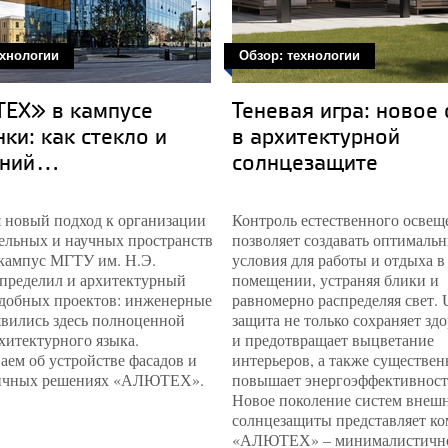
ехнологии
Обзор: технологии
ЕХ» в кампусе
Теневая игра: новое
ки: как стекло и
в архитектурной
ний...
солнцезащите
 новый подход к организации
Контроль естественного освещ
ельных и научных пространств
позволяет создавать оптималь
 кампус МГТУ им. Н.Э.
условия для работы и отдыха в
определил и архитектурный
помещении, устраняя блики и
одобных проектов: инженерные
равномерно распределяя свет. 
явились здесь полноценной
защита не только сохраняет здо
хитектурного языка.
и предотвращает выцветание
аем об устройстве фасадов и
интерьеров, а также существен
ичных решениях «АЛЮТЕХ».
повышает энергоэффективност
Новое поколение систем внеш
солнцезащиты представляет к
«АЛЮТЕХ» – минималистичн