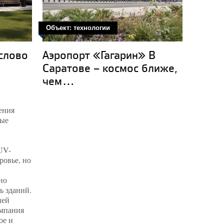
Объект: технологии
Объект:
 слово
Аэропорт «Гагарин» В
Сладо
Саратове – космос ближе,
Башко
чем...
дом «
ения
ные
UV-
ровье, но
но
ь зданий.
ней
омпания
ое и