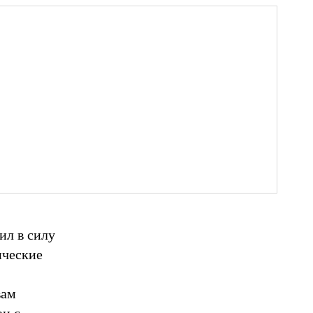
ил в силу
ические
вам
ан с