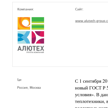
Компaния:
Сайт:
www.alutech-group.
С 1 сентября 2
Где:
новый ГОСТ Р 
Россия, Москва
условия». В да
теплотехники, 
роллетных сист