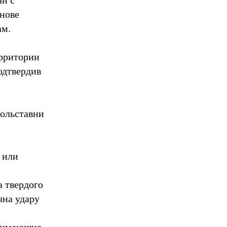
снове
ам.
ерритории
одтвердив
рольставни
 или
а твердого
чна удару
, имеющие