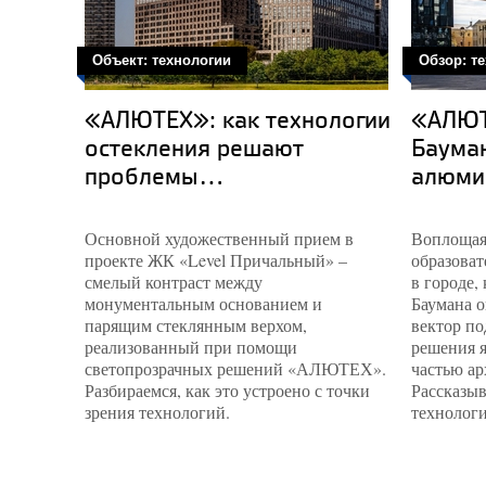
Объект: технологии
Обзор: т
«АЛЮТЕХ»: как технологии
«АЛЮТ
остекления решают
Бауман
проблемы...
алюми
Основной художественный прием в
Воплощая
проекте ЖК «Level Причальный» –
образоват
смелый контраст между
в городе,
монументальным основанием и
Баумана 
парящим стеклянным верхом,
вектор п
реализованный при помощи
решения 
светопрозрачных решений «АЛЮТЕХ».
частью ар
Разбираемся, как это устроено с точки
Рассказыв
зрения технологий.
технолог