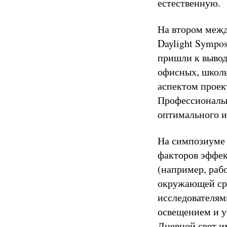
естественную.
На втором меж
Daylight Sympos
пришли к вывод
офисных, школ
аспектом проек
Профессионалы
оптимального и
На симпозиуме 
факторов эффек
(например, рабо
окружающей сре
исследователям
освещением и у
Дневной свет и