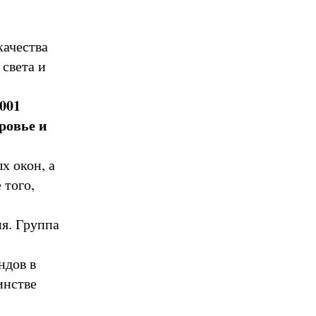
качества
 света и
001
оровье и
 окон, а
 того,
я. Группа
ндов в
инстве