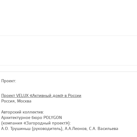
Проект:
Проект VELUX «Активный дом» в России
Россия, Москва
Авторский коллектив:
Архитектурное бюро POLYGON
(компания «Загородный проект»):
А.О. Трушиньш (руководитель), А.А.Леонов, С.А. Васильева