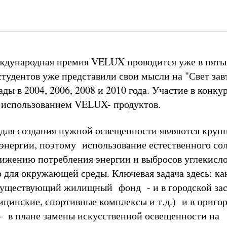
ждународная премия VELUX проводится уже в пят
студентов уже представили свои мысли на "Свет зав
ды в 2004, 2006, 2008 и 2010 года. Участие в конку
 использованием VELUX- продуктов.
 для создания нужной освещенности являются кру
энергии, поэтому использование естественного со
снижению потребления энергии и выбросов углекисло
о для окружающей среды. Ключевая задача здесь: ка
существующий жилищный фонд - и в городской за
ицинские, спортивные комплексы и т.д.) и в приго
 в плане замены искусственной освещенности на