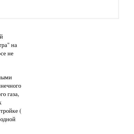
ый
тра" на
рсе не
пными
лнечного
го газа,
к
стройке (
родной