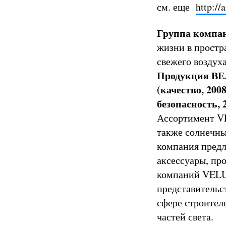
см. еще
http://
Группа компа
жизни в простр
свежего воздуха
Продукция ВЕ
(качество, 200
безопасность, 2
Ассортимент VE
также солнечны
компания пред
аксессуары, пр
компаний VELUX
представительст
сфере строител
частей света.