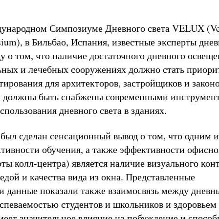
дународном Симпозиуме Дневного света VELUX (Ve
ium), в Бильбао, Испания, известные эксперты днев
у о том, что наличие достаточного дневного освеще
ьных и лечебных сооружениях должно стать приор
тирования для архитекторов, застройщиков и законо
 должны быть снабжены современными инструмент
спользования дневного света в зданиях.
был сделан сенсационный вывод о том, что одним и
тивности обучения, а также эффективности офисно
ты колл-центра) является наличие визуального конт
дой и качества вида из окна. Представленные
и данные показали также взаимосвязь между дневн
спеваемостью студентов и школьников и здоровьем
меет значительное влияние на побуждение и способ