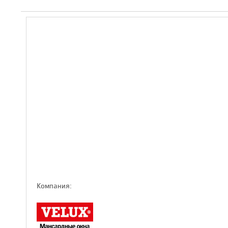
Компaния: