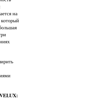
й
ается на
, который
 большая
три
аниях
ширить
ниями
 VELUX: