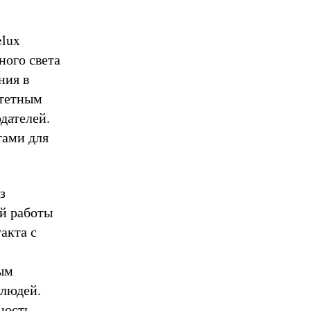
lux
ного света
ния в
итетным
дателей.
ами для
з
й работы
акта с
ым
 людей.
ность