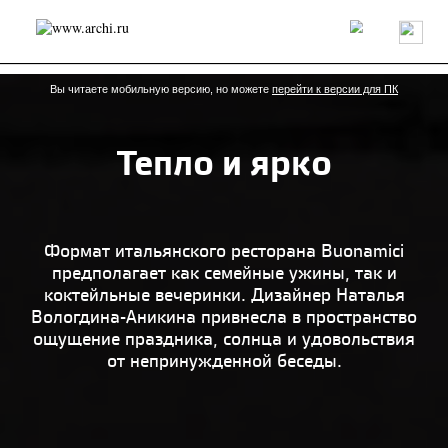
Россия
Мир
Технологии
Интерьер
Пресса
Архитекторы
Проекты
Конкурсы
События
Книги
Вакансии
Вы читаете мобильную версию, но можете
перейти к версии для ПК
Тепло и ярко
send.project
Анонсы конкурсов
Блог
Журнал
Интервью
Исследование
Мнение
Обзор
Объект
Результаты конкурса
Репортаж
Рецензия
Архитектура
Выставка
Формат итальянского ресторана Buonamici
Дизайн
Иностранцы в России
Интерьер
предполагает как семейные ужины, так и
Книги
Наследие
Образование
Урбанистика
коктейльные вечеринки. Дизайнер Наталья
Эко
Вологдина-Аникина привнесла в пространство
ощущение праздника, солнца и удовольствия
от непринужденной беседы.