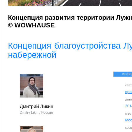
Концепция развития территории Луж
© WOWHAUSE
Концепция благоустройства Л
набережной
инфо
стат
про
дат
Дмитрий Ликин
201
Dmitry Likin / Россия
мес
Мос
коо