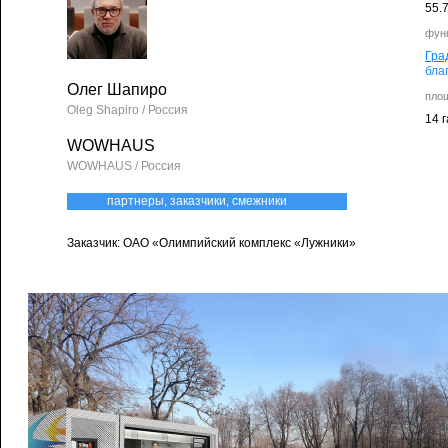
55.
фун
Гра
бла
Олег Шапиро
пло
Oleg Shapiro / Россия
14 г
WOWHAUS
WOWHAUS / Россия
партнеры, заказчики, смежники
Заказчик: ОАО «Олимпийский комплекс «Лужники»