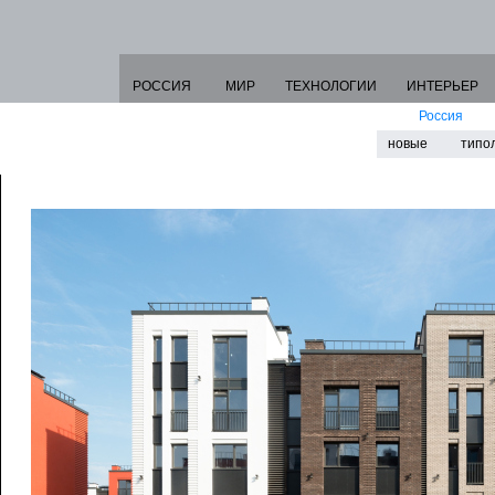
РОССИЯ
МИР
ТЕХНОЛОГИИ
ИНТЕРЬЕР
Россия
новые
типо