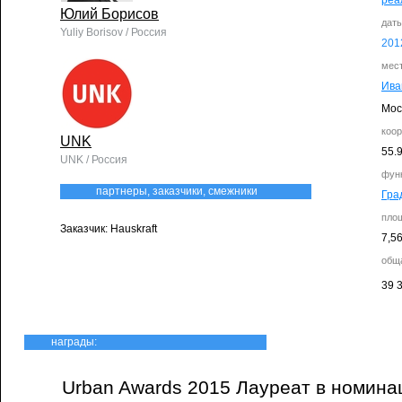
реа
Юлий Борисов
дат
Yuliy Borisov / Россия
201
мес
Ива
Мос
коо
UNK
55.
UNK / Россия
фун
партнеры, заказчики, смежники
Гра
пло
Заказчик: Hauskraft
7,56
общ
39 
награды:
Urban Awards 2015 Лауреат в номина