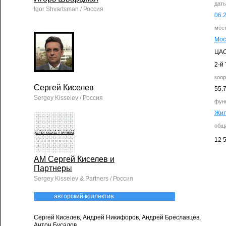
дат
Igor Shvartsman / Россия
06.
мес
Мос
ЦА
2-й
коо
Сергей Киселев
55.
Sergey Kisselev / Россия
фун
Жи
общ
12 
АМ Сергей Киселев и
Партнеры
Sergey Kisselev & Partners / Россия
авторский коллектив
Сергей Киселев, Андрей Никифоров, Андрей Бреславцев,
Антон Бусалов