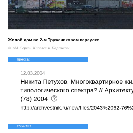
Жилой дом во 2-м Тружениковом переулке
© АМ Сергей Киселев и Партнеры
пресса:
12.03.2004
Никита Петухов. Многоквартирное ж
типологического спектра? // Архитек
(78) 2004
http://archvestnik.ru/new/files/2043%2062-76
события: