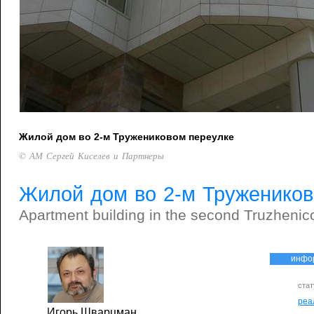
Жилой дом во 2-м Тружениковом переулке
© АМ Сергей Киселев и Партнеры
Жилой дом во 2-м Тружеников
Apartment building in the second Truzhenic
инфо
стат
реа
Игорь Шварцман