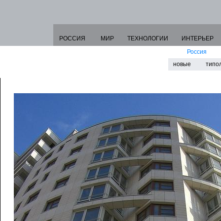
РОССИЯ
МИР
ТЕХНОЛОГИИ
ИНТЕРЬЕР
Россия
новые
типо