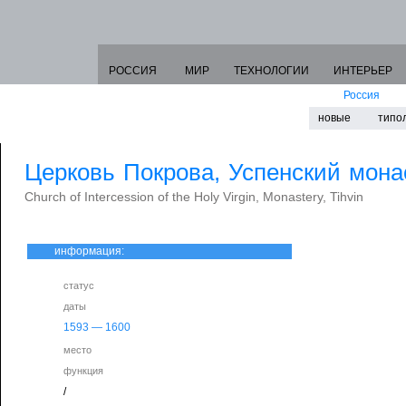
РОССИЯ
МИР
ТЕХНОЛОГИИ
ИНТЕРЬЕР
Россия
новые
типо
Церковь Покрова, Успенский мона
Church of Intercession of the Holy Virgin, Monastery, Tihvin
информация:
статус
даты
1593
—
1600
место
функция
/