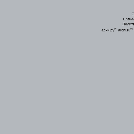
C
Польз
Полит
®
®
архи.ру
, archi.ru