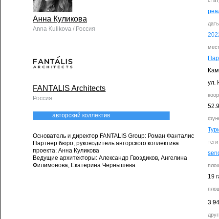
стат
реа
Анна Куликова
дат
Anna Kulikova / Россия
202
мес
Пар
Кам
ул. 
FANTALIS Architects
коо
Россия
52.
авторский коллектив
фун
Тур
Основатель и директор FANTALIS Group: Роман Фанталис
теги
Партнер бюро, руководитель авторского коллектива
проекта: Анна Куликова
send
Ведущие архитекторы: Александр Гвоздиков, Ангелина
Филимонова, Екатерина Чернышева
пло
19 г
пло
3 9
друг