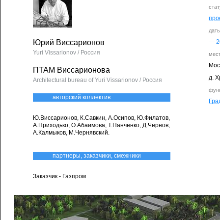
стат
про
дат
Юрий Виссарионов
—
2
Yuri Vissarionov / Россия
мес
Мос
ПТАМ Виссарионова
д. 
Architectural bureau of Yuri Vissarionov / Россия
фун
авторский коллектив
Гра
Ю.Виссарионов, К.Савкин, А.Осипов, Ю.Филатов,
А.Приходько, О.Абаимова, Т.Панченко, Д.Чернов,
А.Калмыков, М.Чернявский.
партнеры, заказчики, смежники
Заказчик - Газпром