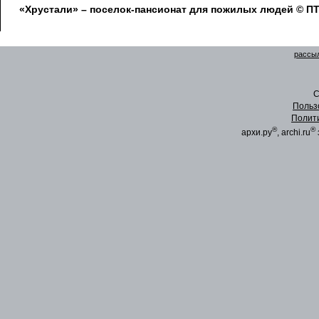
«Хрустали» – поселок-пансионат для пожилых людей © 
рассыл
C
Польз
Полит
®
®
архи.ру
, archi.ru