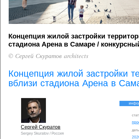
Концепция жилой застройки террито
стадиона Арена в Самаре / конкурсный
© Сергей Скуратов architects
Концепция жилой застройки т
вблизи стадиона Арена в Сам
инфо
стат
про
Сергей Скуратов
дат
Sergey Skuratov / Россия
202