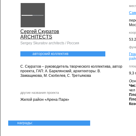
мес
Сам
пер
Мос
Сергей Скуратов
коо
ARCHITECTS
53.
Sergey Skuratov architects / Россия
фун
авторский коллектив
Гра
рай
С. Скуратов – руководитель творческого коллектива, автор
пло
проекта, ГАП: А. Барклянский, архитекторы: В.
9,3 
Замащикова, М. Скобелев, С. Третьякова
Осн
Чис
чел
другие названия проекта
Пло
Пло
Жилой район «Арена Парк»
Коэ
награды: