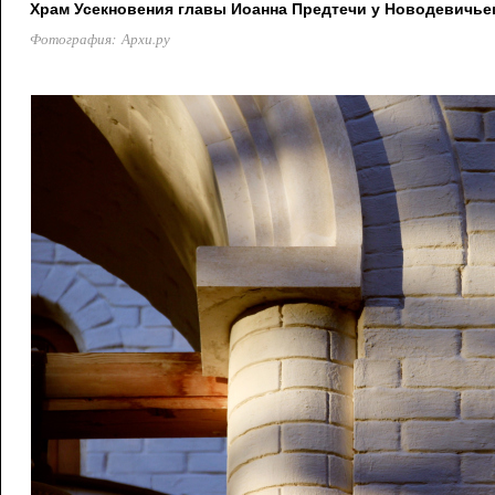
Храм Усекновения главы Иоанна Предтечи у Новодевичье
Фотография: Архи.ру