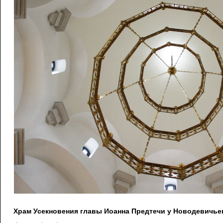
Храм Усекновения главы Иоанна Предтечи у Новодевичье