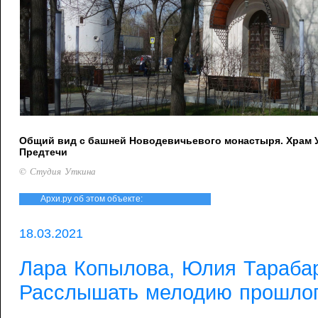
Общий вид с башней Новодевичьевого монастыря. Храм 
Предтечи
© Студия Уткина
Архи.ру об этом объекте:
18.03.2021
Лара Копылова, Юлия Тараба
Расслышать мелодию прошло