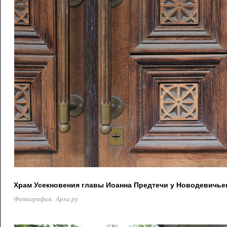
Храм Усекновения главы Иоанна Предтечи у Новодевичье
Фотография: Архи.ру