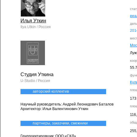
стат
реа
Илья Уткин
дат
Ilya Utkin / Россия
201
мес
Мос
Луж
коо
55.
Студия Уткина
фун
U-Studio / Россия
Кул
пло
авторский коллектив
173
​Научный руководитель: Андрей Леонидович Баталов
пло
Архитектор: Илья Валентинович Уткин
116
общ
партнеры, заказчики, смежники
255
Генпроектировщик: ООО «СКД»