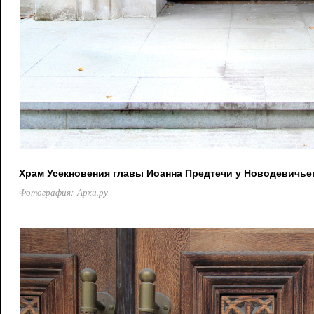
Храм Усекновения главы Иоанна Предтечи у Новодевичье
Фотография: Архи.ру