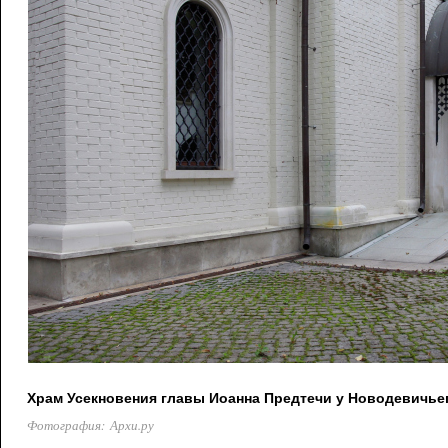
Храм Усекновения главы Иоанна Предтечи у Новодевичье
Фотография: Архи.ру