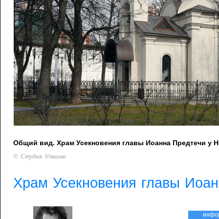
Общий вид. Храм Усекновения главы Иоанна Предтечи у 
© Студия Уткина
Храм Усекновения главы Иоан
инфо