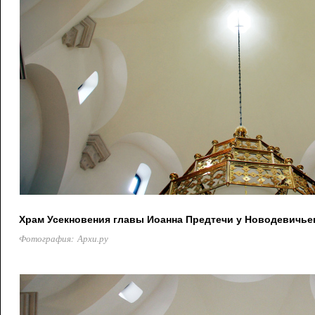
Храм Усекновения главы Иоанна Предтечи у Новодевичье
Фотография: Архи.ру