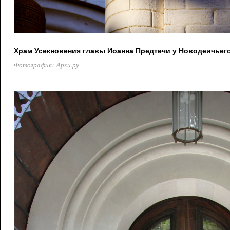
Храм Усекновения главы Иоанна Предтечи у Новодеичьег
Фотография: Архи.ру