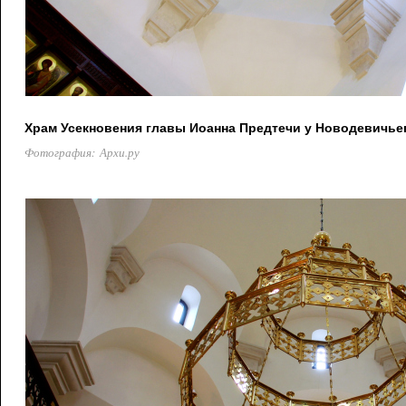
Храм Усекновения главы Иоанна Предтечи у Новодевичье
Фотография: Архи.ру