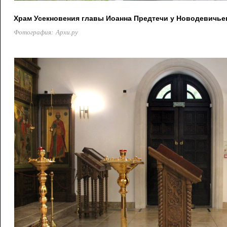
Храм Усекновения главы Иоанна Предтечи у Новодевичье
Фотография: Архи.ру