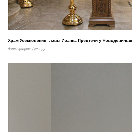
Храм Усекновения главы Иоанна Предтечи у Новодевичье
Фотография: Архи.ру