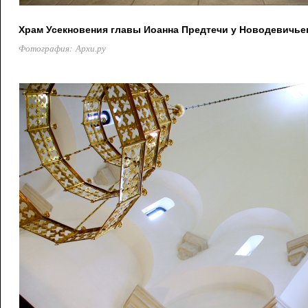
Храм Усекновения главы Иоанна Предтечи у Новодевичье
Фотография: Архи.ру