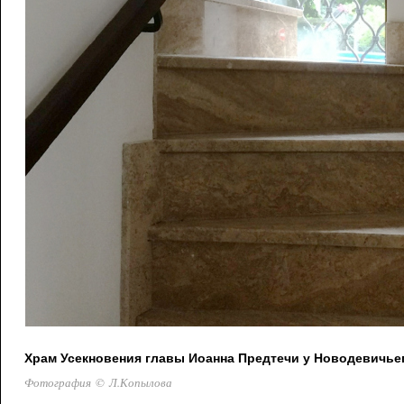
Храм Усекновения главы Иоанна Предтечи у Новодевичье
Фотография © Л.Копылова