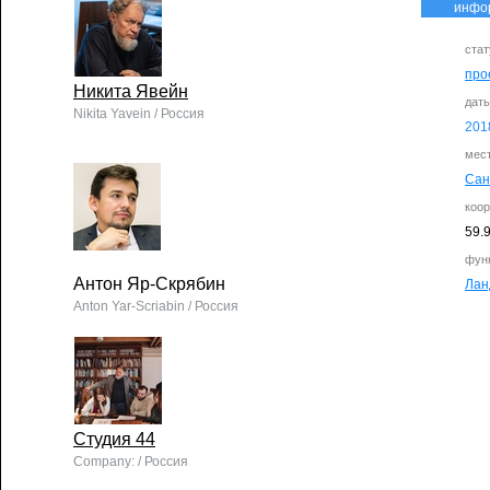
инфо
стат
про
Никита Явейн
дат
Nikita Yavein / Россия
201
мес
Сан
коо
59.
фун
Антон Яр-Скрябин
Ла
Anton Yar-Scriabin / Россия
Студия 44
Company: / Россия