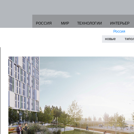
РОССИЯ
МИР
ТЕХНОЛОГИИ
ИНТЕРЬЕР
Россия
новые
типо