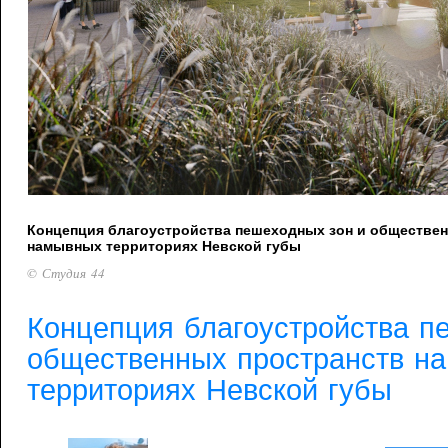
Концепция благоустройства пешеходных зон и обществен
намывных территориях Невской губы
© Студия 44
Концепция благоустройства п
общественных пространств н
территориях Невской губы