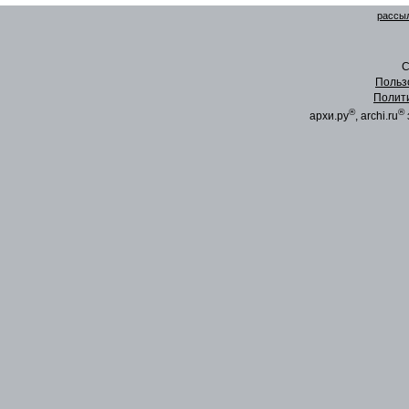
рассыл
C
Польз
Полит
®
®
архи.ру
, archi.ru