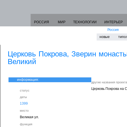
РОССИЯ
МИР
ТЕХНОЛОГИИ
ИНТЕРЬЕР
Россия
новые
типо
Церковь Покрова, Зверин монасты
Великий
информация:
другие названия проект
Церковь Покрова на 
статус
даты
1399
место
Великая ул.
функция