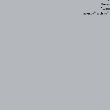
C
Польз
Полит
®
®
архи.ру
, archi.ru