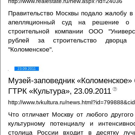
http://www.realestate.ru/new.aspx?id=24036
Правительство Москвы подало жалобу в
апелляционный суд на решение о 
строительной компании ООО "Универ
рублей за строительство дворца в
"Коломенское".
23.09.2011
Музей-заповедник «Коломенское» б
ГТРК «Культура», 23.09.2011
http://www.tvkultura.ru/news.html?id=799888&ci
Что отличает Москву от любого другог
культурному потенциалу и интенсивно
столица России входит в десятку лу