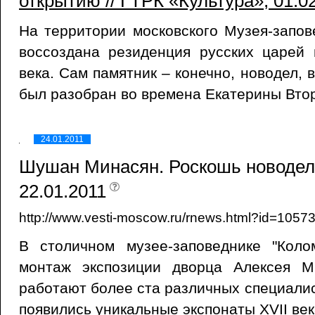
открытию // ГТРК «Культура», 01.0
На территории московского Музея-запо
воссоздана резиденция русских царей 
века. Сам памятник – конечно, новодел,
был разобран во времена Екатерины Вто
24.01.2011
Шушан Минасян. Роскошь новодела
22.01.2011
http://www.vesti-moscow.ru/rnews.html?id=1057
В столичном музее-заповеднике "Коло
монтаж экспозиции дворца Алексея М
работают более ста различных специалис
появились уникальные экспонаты XVII век