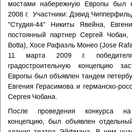
мостами набережную Европы был о
2008 г. Участники: Дэвид Чипперфильд 
"Студия-44" Никиты Явейна, Евген
постоянный партнер Сергей Чобан, 
Botta), Хосе Рафаэль Монео (Jose Rafa
11 марта 2009 г. победител
градостроительную концепцию зас
Европы был объявлен тандем петербу
Евгения Герасимова и германско-рос
Сергея Чобана.
После проведения конкурса на 
концепцию, был объявлен отдельный
здания театра Эйфмана. В нем учас