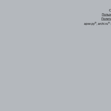
C
Польз
Полит
®
®
архи.ру
, archi.ru