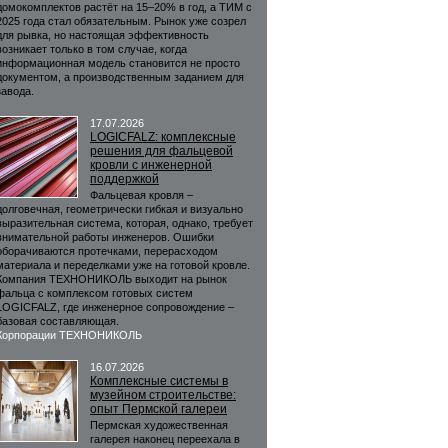
домокомплектов растёт на 15–20% в год, а ТИМ с
2025 года стал обязательным. Рынок уже созрел
для рывка, но настоящая эффективность
возникает только в том случае, когда
информационная модель становится не просто
документом, а производственным заданием для
завода.
17.07.2026
LOGICFALZ: комплексные
решения для фальцевой
кровли с инженерной
поддержкой
Фальцевая кровля –
долговечная, геометрически гибкая и визуально
выразительная система, которая, однако, требует
внимательной работы инженеров. Ошибки
оборачиваются протечками, перерасходом
материала и переделками уже на готовой кровле.
Компания ТЕХНОНИКОЛЬ выходит на рынок
фальца с комплексом готовых систем
LOGICFALZ, где инженерное сопровождение –
базовая составляющая.
Корпорации ТЕХНОНИКОЛЬ
16.07.2026
Комплексные системы в
музейном строительстве:
опыт Пермской галереи
Пермская художественная
галерея наконец переехала в