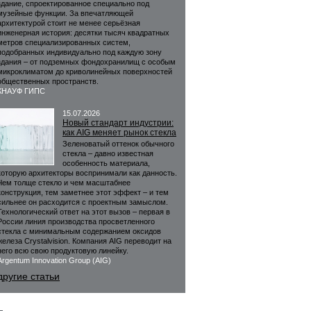
здание, спроектированное специально под
музейные функции. За впечатляющей
архитектурой стоит не менее серьёзная
инженерная история: десятки тысяч квадратных
метров специализированных систем,
подобранных индивидуально под каждую зону
здания – от подземных фондохранилищ с особым
микроклиматом до криволинейных поверхностей
общественных пространств.
КНАУФ ГИПС
15.07.2026
Новый стандарт индустрии:
как AIG меняет рынок стекла
Зеленоватый оттенок обычного
стекла – давно известная
особенность материала,
которую архитекторы воспринимали как данность.
Чем толще стекло и чем масштабнее
конструкция, тем заметнее этот эффект – и тем
сильнее он расходится с проектным замыслом.
Технологический ответ на этот вызов – первая в
России линия производства просветленного
стекла с минимальным содержанием оксидов
железа Crystalvision. Компания AIG переводит на
него всю свою продуктовую линейку.
Argentum Innovation Group (AIG)
другие статьи