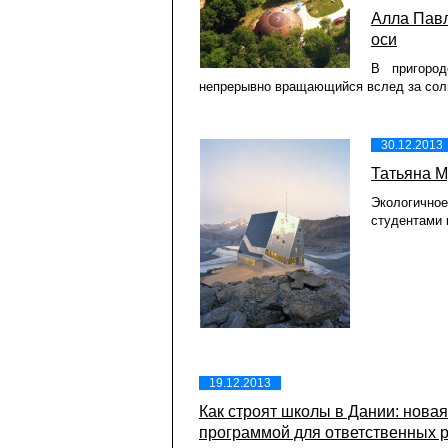
Алла Павл
оси
В пригоро
непрерывно вращающийся вслед за сол
30.12.2013
Татьяна М
Экологичное
студентами 
19.12.2013
Как строят школы в Дании: новая
программой для ответственных 