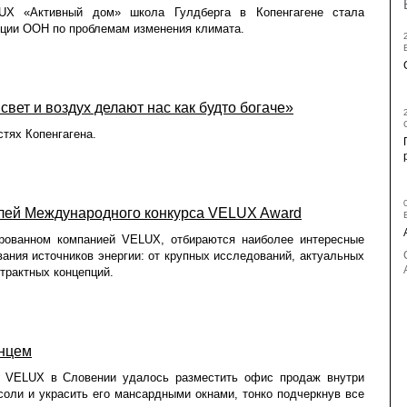
UX «Активный дом» школа Гулдберга в Копенгагене стала
ции ООН по проблемам изменения климата.
свет и воздух делают нас как будто богаче»
стях Копенгагена.
елей Международного конкурса VELUX Award
ированном компанией VELUX, отбираются наиболее интересные
ания источников энергии: от крупных исследований, актуальных
трактных концепций.
лнцем
а VELUX в Словении удалось разместить офис продаж внутри
соли и украсить его мансардными окнами, тонко подчеркнув все