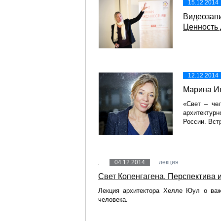
15.12.2014
Видеозапи
Ценность 
12.12.2014
Марина И
«Свет – че
архитектур
России. Вст
04.12.2014
лекция
Свет Копенгагена. Перспектива 
Лекция архитектора Хелле Юул о важ
человека.