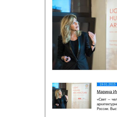
19.01.2015
Марина Иг
«Свет – че
архитектур
России. Выс