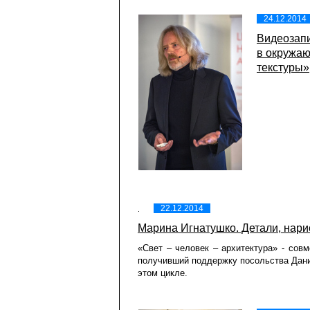
24.12.2014
Видеозап
в окружаю
текстуры»
22.12.2014
Марина Игнатушко. Детали, нар
«Свет – человек – архитектура» - со
получивший поддержку посольства Дани
этом цикле.