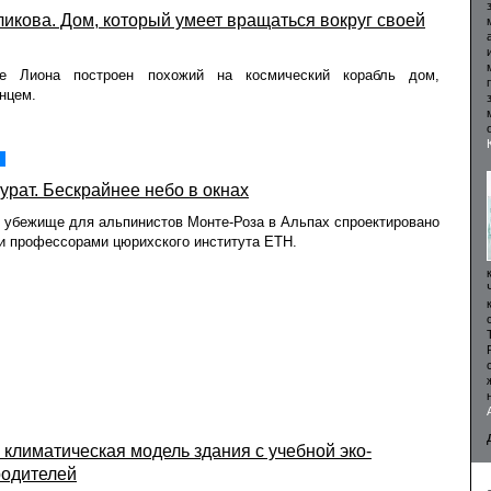
икова. Дом, который умеет вращаться вокруг своей
де Лиона построен похожий на космический корабль дом,
нцем.
урат. Бескрайнее небо в окнах
 убежище для альпинистов Монте-Роза в Альпах спроектировано
и профессорами цюрихского института ETH.
 климатическая модель здания с учебной эко-
родителей