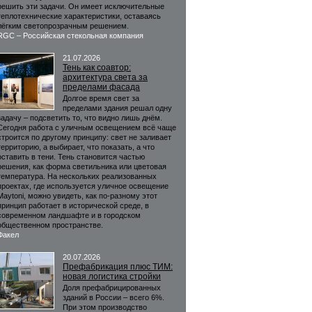
решить эти задачи. Он имеет исключительные
теплотехнические характеристики, оставаясь
лёгким светопрозрачным решением.
RGC – Российская стекольная компания
21.07.2026
Тень как соавтор:
архитектура света за
пределами фасада
Долгое время свет за
пределами здания решал одну
задачу – подсветить то, что видно лишь днём.
Сегодня работа с уличным освещением всё чаще
строится по другому принципу: свет не заливает
территорию, а выбирает, что показать, а что
оставить в тени. Тень становится частью
решения, как форма светильника или цветовая
температура. На нескольких реализованных
проектах, где используется уличное освещение
Maytoni, можно увидеть, как по-разному этот
принцип работает в исторической среде, в
современном ландшафте и в городском
общественном пространстве.
Факел
20.07.2026
Префабрикация плюс ТИМ:
новая логистика стройки
Доля префабрицированных
зданий в России – всего 6%.
При этом производство