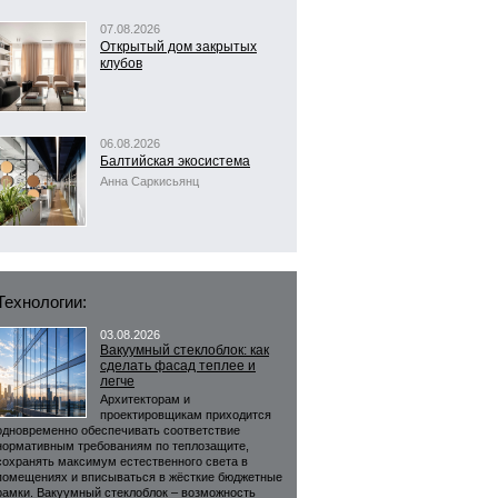
07.08.2026
Открытый дом закрытых
клубов
06.08.2026
Балтийская экосистема
Анна Саркисьянц
Технологии:
03.08.2026
Вакуумный стеклоблок: как
сделать фасад теплее и
легче
Архитекторам и
проектировщикам приходится
одновременно обеспечивать соответствие
нормативным требованиям по теплозащите,
сохранять максимум естественного света в
помещениях и вписываться в жёсткие бюджетные
рамки. Вакуумный стеклоблок – возможность