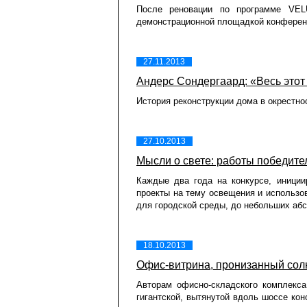
После реновации по программе VEL
демонстрационной площадкой конферен
27.11.2013
Андерс Сондергаард: «Весь этот 
История реконструкции дома в окрестно
27.10.2013
Мысли о свете: работы победит
Каждые два года на конкурсе, иници
проекты на тему освещения и использов
для городской среды, до небольших абс
18.10.2013
Офис-витрина, пронизанный со
Авторам офисно-складского комплекс
гигантской, вытянутой вдоль шоссе кон