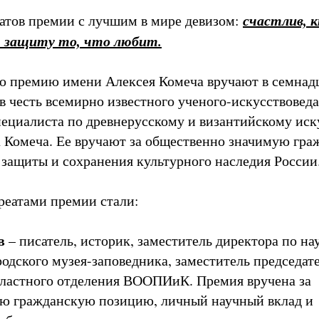
счастлив, 
атов премии с лучшим в мире девизом:
ю защиту то, что любит.
 премию имени Алексея Комеча вручают в семнадц
в честь всемирно известного ученого-искусствоведа
ециалиста по древнерусскому и византийскому иск
 Комеча. Ее вручают за общественно значимую гр
 защиты и сохранения культурного наследия России
уреатами премии стали:
в
– писатель, историк, заместитель директора по на
родского музея-заповедника, заместитель председат
ластного отделения ВООПИиК. Премия вручена за
ю гражданскую позицию, личный научный вклад и