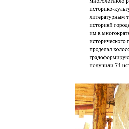
многолетнюю ра
историко-культ
литературным т
историей город
им в многократ
исторического 
проделал колос
градоформирующ
получили 74 ис