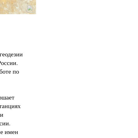
геодезии
России.
боте по
ршает
станциях
ми
сии.
ие имен