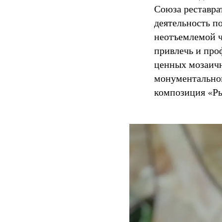
Союза реставра
деятельность п
неотъемлемой ч
привлечь и про
ценных мозаичн
монументальног
композиция «Ры