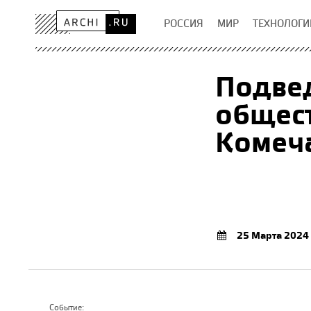
РОССИЯ
МИР
ТЕХНОЛОГИ
Подве
общест
Комеч
25 Марта 2024
Событие: