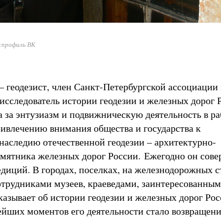
:профиль ВК
– геодезист, член Санкт-Петербургской ассоциации 
 исследователь истории геодезии и железных дорог 
а за энтузиазм и подвижническую деятельность в ра
ивлечению внимания общества и государства к
наследию отечественной геодезии – архитектурно-
ятника железных дорог России. Ежегодно он сове
едиций. В городах, поселках, на железнодорожных 
сотрудниками музеев, краеведами, заинтересованны
казывает об истории геодезии и железных дорог Рос
йших моментов его деятельности стало возвращен