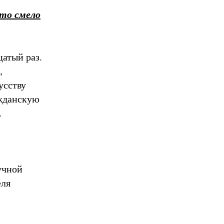
кто смело
атый раз.
,
усству
ажданскую
.
учной
еля