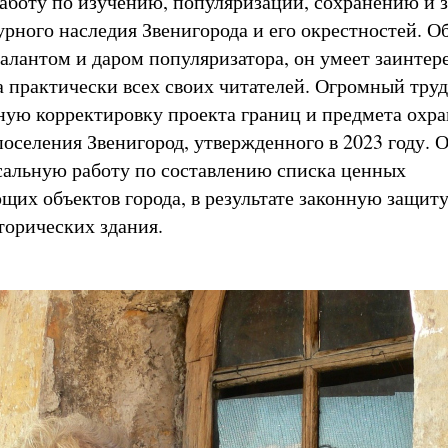
боту по изучению, популяризации, сохранению и 
урного наследия Звенигорода и его окрестностей. О
алантом и даром популяризатора, он умеет заинтер
а практически всех своих читателей. Огромный тру
ную корректировку проекта границ и предмета охр
поселения Звенигород, утвержденного в 2023 году. 
сальную работу по составлению списка ценных
их объектов города, в результате законную защит
торических здания.