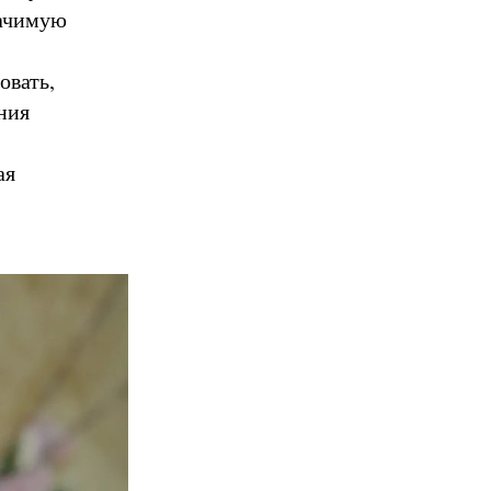
начимую
овать,
ния
ая