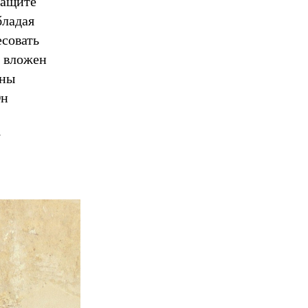
защите
бладая
есовать
д вложен
аны
Он
у