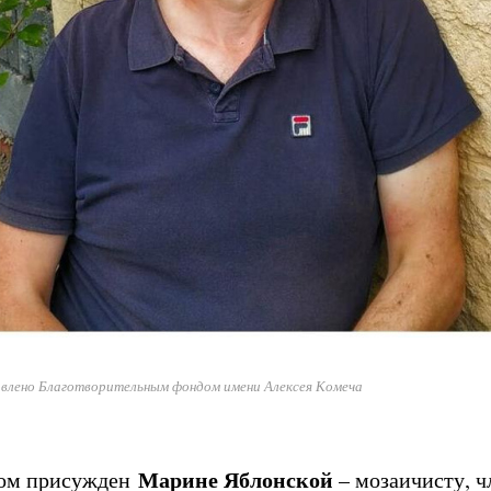
влено Благотворительным фондом имени Алексея Комеча
Марине Яблонской
ом присужден
– мозаичисту, ч