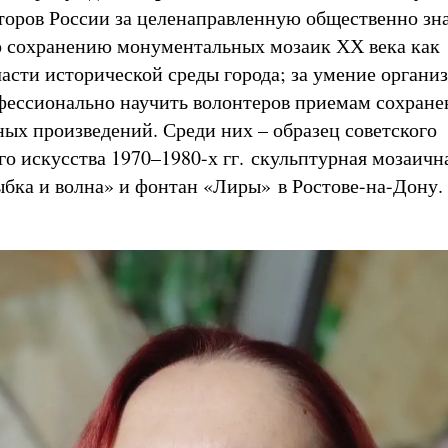
торов России за целенаправленную общественно з
о сохранению монументальных мозаик ХХ века как
асти исторической среды города; за умение организ
фессионально научить волонтеров приемам сохране
ых произведений. Среди них – образец советского
о искусства 1970–1980-х гг. скульптурная мозаичн
бка и волна» и фонтан «Лиры» в Ростове-на-Дону.