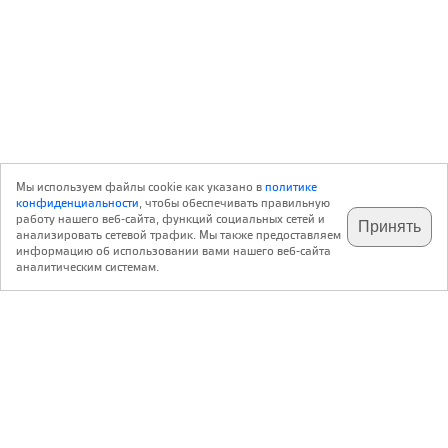
Мы используем файлы cookie как указано в
политике
конфиденциальности
, чтобы обеспечивать правильную
работу нашего веб-сайта, функций социальных сетей и
Принять
анализировать сетевой трафик. Мы также предоставляем
подпишитесь на наш
✕
телеграм @archi_ru
информацию об использовании вами нашего веб-сайта
аналитическим системам.
с 20 июля 1999 г.
Версия для ПК
Пользовательское соглашение
Контакты
Политика конфиденциальности
О нас