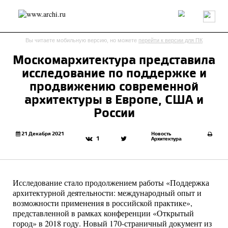
Россия
Мир
Технологии
Интерьер
Пресса
Архитекторы
Вы читаете мобильную версию, но можете
перейти к версии для ПК
Проекты
Конкурсы
События
Книги
Вакансии
Москомархитектура представила
исследование по поддержке и
send.project
Анонсы конкурсов
Блог
продвижению современной
Журнал
Интервью
Исследование
Мнение
архитектуры в Европе, США и
Обзор
Объект
Результаты конкурса
России
Репортаж
Рецензия
Архитектура
Выставка
Дизайн
Иностранцы в России
Интерьер
21 Декабря 2021
Новость
1
Архитектура
Книги
Наследие
Образование
Урбанистика
Эко
Исследование стало продолжением работы «Поддержка
архитектурной деятельности: международный опыт и
возможности применения в российской практике»,
представленной в рамках конференции «Открытый
город» в 2018 году. Новый 170-страничный документ из