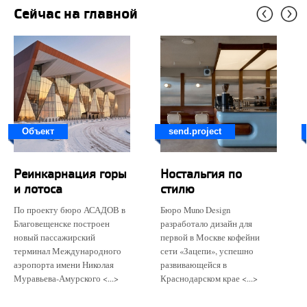
Сейчас на главной
Объект
send.project
Реинкарнация горы
Ностальгия по
и лотоса
стилю
По проекту бюро АСАДОВ в
Бюро Muno Design
Благовещенске построен
разработало дизайн для
новый пассажирский
первой в Москве кофейни
терминал Международного
сети «Зацепи», успешно
аэропорта имени Николая
развивающейся в
Муравьева-Амурского <...>
Краснодарском крае <...>