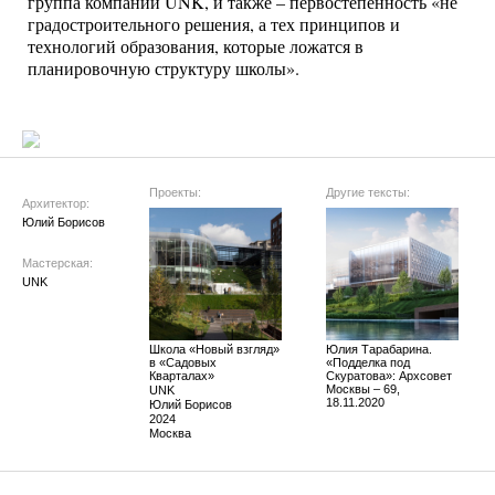
группа компаний UNK, и также – первостепенность «не
градостроительного решения, а тех принципов и
технологий образования, которые ложатся в
планировочную структуру школы».
Проекты:
Другие тексты:
Архитектор:
Юлий Борисов
Мастерская:
UNK
Школа «Новый взгляд»
Юлия Тарабарина.
в «Садовых
«Подделка под
Кварталах»
Скуратова»: Архсовет
Москвы – 69,
UNK
18.11.2020
Юлий Борисов
2024
Москва