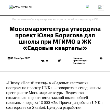
Россия
Мир
Технологии
Интерьер
Пресса
Архитекторы
Вы читаете мобильную версию, но можете
перейти к версии для ПК
Проекты
Конкурсы
События
Книги
Вакансии
Москомархитектура утвердила
проект Юлия Борисова для
send.project
Анонсы конкурсов
Блог
школы при МГИМО в ЖК
Журнал
Интервью
Исследование
Мнение
«Садовые кварталы»
Обзор
Объект
Результаты конкурса
Репортаж
Рецензия
Архитектура
Выставка
04 Октября 2021
Новость
Архитектура
0
Конкурсы
Дизайн
Иностранцы в России
Интерьер
Книги
Наследие
Образование
Урбанистика
Эко
«Школу «Новый взгляд» в «Садовых кварталах»
построят по проекту UNK», – говорится в сегодняшнем
пресс-релизе Москомархитектуры. Ведомство
согласовало «проект пятиэтажной школы общей
площадью порядка 18 000 м2». Проект разработан UNK в
соавторстве со Storaket, Центром разработки