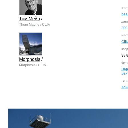
стат
реа
Том Мейн
/
дат
Thom Mayne / США
200
мес
СШ
коо
38.
Morphosis
/
фун
Morphosis / США
Обр
цен
теги
Кон