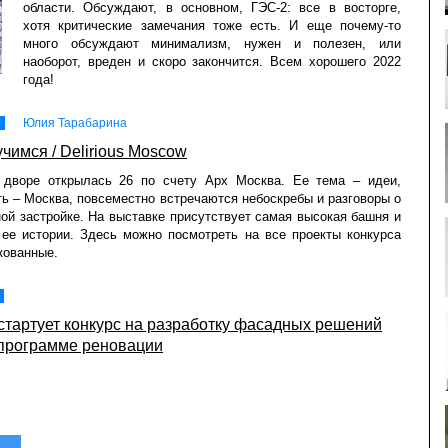
области. Обсуждают, в основном, ГЭС-2: все в восторге,
хотя критические замечания тоже есть. И еще почему-то
много обсуждают минимализм, нужен и полезен, или
наоборот, вреден и скоро закончится. Всем хорошего 2022
года!
Юлия Тарабарина
чимся / Delirious Moscow
 дворе открылась 26 по счету Арх Москва. Ее тема – идеи,
ть – Москва, повсеместно встречаются небоскребы и разговоры о
ой застройке. На выставке присутствует самая высокая башня и
ее истории. Здесь можно посмотреть на все проекты конкурса
кованные.
стартует конкурс на разработку фасадных решений
 программе реновации