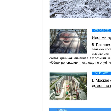
03.06.2021
Идеями лу
В Гостином
главный гос
высокоплотн
самая длинная линейная экспозиция в 
«Облик реновации», пока еще не опубли
24.11.2020
В Москве 
домов по
пресса: