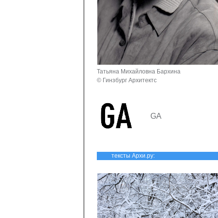
Татьяна Михайловна Бархина
© Гинзбург Архитектс
GA
тексты Архи.ру: