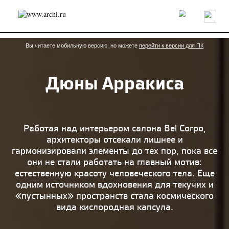
Россия
Мир
Технологии
Интерьер
Пресса
Архитекторы
Проекты
Конкурсы
События
Книги
Вакансии
Вы читаете мобильную версию, но можете
перейти к версии для ПК
Дюны Арракиса
send.project
Анонсы конкурсов
Блог
Журнал
Интервью
Исследование
Мнение
Обзор
Объект
Результаты конкурса
Репортаж
Рецензия
Архитектура
Выставка
Работая над интерьером салона Bel Corpo,
Дизайн
Иностранцы в России
Интерьер
архитекторы отсекали лишнее и
Книги
Наследие
Образование
Урбанистика
гармонизировали элементы до тех пор, пока все
Эко
они не стали работать на главный мотив:
естественную красоту человеческого тела. Еще
одним источником вдохновения для текучих и
«пустынных» пространств стала космического
вида кислородная капсула.