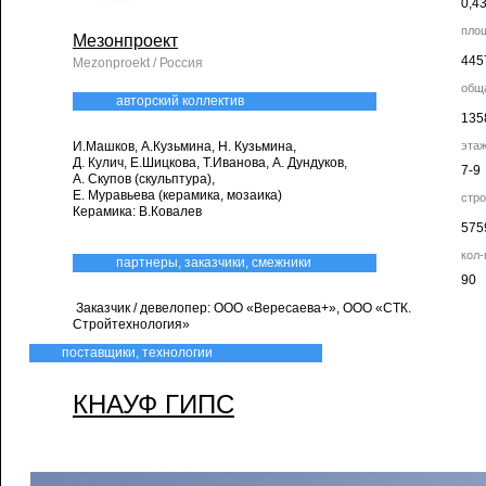
0,4
пло
Мезонпроект
445
Mezonproekt / Россия
общ
авторский коллектив
135
И.Машков, А.Кузьмина, Н. Кузьмина,
эта
Д. Кулич, Е.Шицкова, Т.Иванова, А. Дундуков,
7-9
А. Скупов (скульптура),
Е. Муравьева (керамика, мозаика)
стр
Керамика: В.Ковалев
575
кол
партнеры, заказчики, смежники
90
Заказчик / девелопер: ООО «Вересаева+», ООО «СТК.
Стройтехнология»
поставщики, технологии
КНАУФ ГИПС