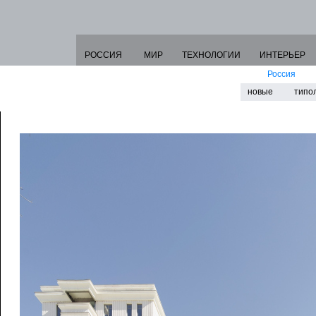
РОССИЯ
МИР
ТЕХНОЛОГИИ
ИНТЕРЬЕР
Россия
новые
типо