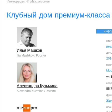
Фотография © Мезонпроект
Клубный дом премиум-класса 
инфо
стат
реа
Илья Машков
дат
Ilia Mashkov / Россия
201
мес
Мос
ул. 
коо
Александра Кузьмина
55.
Alexandra Kuzmina / Россия
фун
Жи
пло