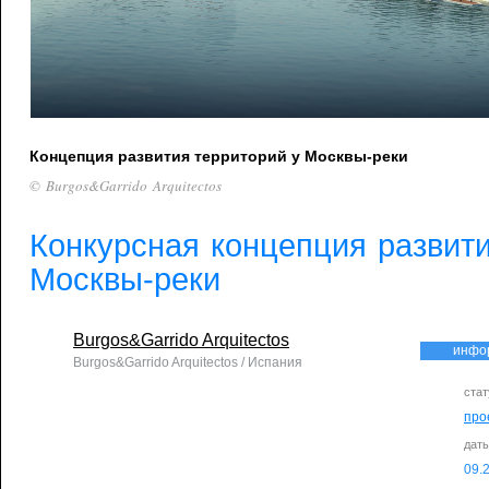
Концепция развития территорий у Москвы-реки
© Burgos&Garrido Arquitectos
Конкурсная концепция развити
Москвы-реки
Burgos&Garrido Arquitectos
инфо
Burgos&Garrido Arquitectos / Испания
стат
про
дат
09.