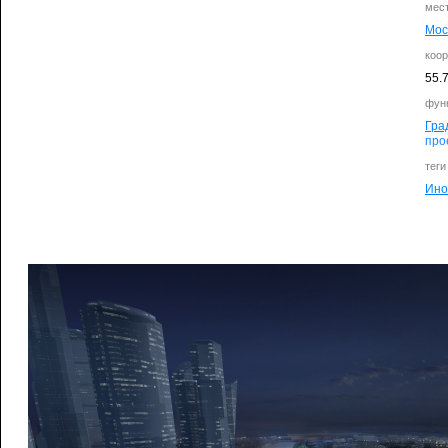
мес
Мос
коо
55.
фун
Гра
про
теги
Ино