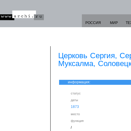
РОССИЯ
МИР
ТЕ
Церковь Сергия, Се
Муксалма, Соловецк
информация:
статус
даты
1873
место
функция
/