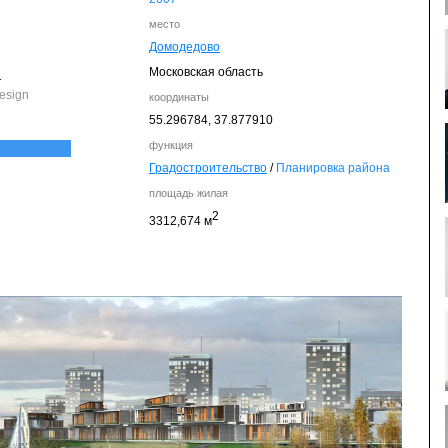
место
Домодедово
я
Московская область
а
esign
координаты
55.296784,
37.877910
функция
Градостроительство
/
Планировка района
площадь жилая
2
3312,674 м