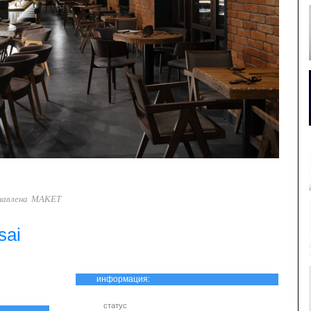
тавлена МАКЕТ
sai
информация:
статус