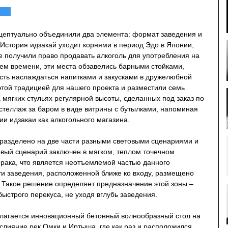
онцептуально объединили два элемента: формат заведения и
История идзакай уходит корнями в период Эдо в Японии,
е получили право продавать алкоголь для употребления на
ием времени, эти места обзавелись барными стойками,
сть наслаждаться напитками и закусками в дружелюбной
той традицией для нашего проекта и разместили семь
 мягких стульях регулярной высоты, сделанных под заказ по
стеллаж за баром в виде витрины с бутылками, напоминая
и идзакаи как алкогольного магазина.
азделено на две части разными световыми сценариями и
рвый сценарий заключен в мягком, теплом точечном
ака, что является неотъемлемой частью данного
ти заведения, расположенной ближе ко входу, размещено
Такое решение определяет предназначение этой зоны –
ыстрого перекуса, не уходя вглубь заведения.
олагается инновационный бетонный волнообразный стол на
слияние рек Омки и Иртыша, где как раз и расположился