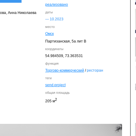
реализовано
даты
ова, Анна Николаева
— 10.
2023
место
Омск
Партизанская, 5а лит B
координаты
54.984509,
73.363531
функция
Торгово-коммерческий
/
ресторан
теги
send.project
общая площадь
2
205 м