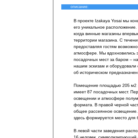
описание:
В проекте Izakaya Yosai мы к
его уникальное расположение. 
когда винные магазины впервы
территории магазина. С течен
предоставляя гостям возможно
атмосфере. Мы вдохновились э
посадочных мест за баром – на
нашим эскизам и оборудовали 
об историческом предназначени
Помещение площадью 205 м2 р
имеет 87 посадочных мест. Пе
освещении и атмосфере полумр
формата. В правой черной час
общее рассеянное освещение. 
здесь формируется место для б
В левой части заведения расп
16 человек, символизирующий 