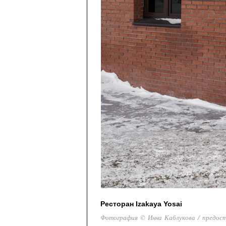
Ресторан Izakaya Yosai
Фотография © Инна Каблукова / предос