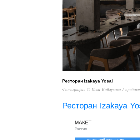
Ресторан Izakaya Yosai
Фотография © Инна Каблукова / предос
Ресторан Izakaya Yo
МАКЕТ
Россия