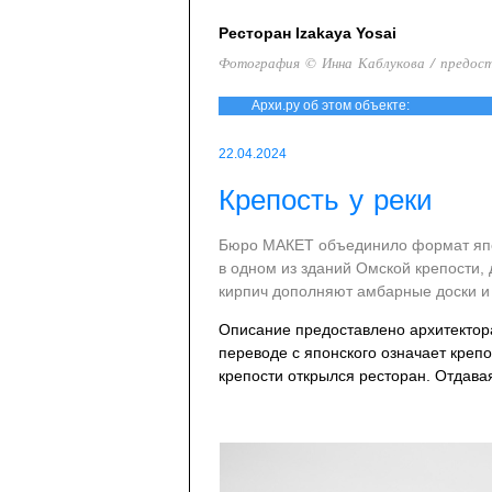
Ресторан Izakaya Yosai
Фотография © Инна Каблукова / предос
Архи.ру об этом объекте:
22.04.2024
Крепость у реки
Бюро МАКЕТ объединило формат япон
в одном из зданий Омской крепости,
кирпич дополняют амбарные доски и 
Описание предоставлено архитектора
переводе с японского означает крепо
крепости открылся ресторан. Отдавая